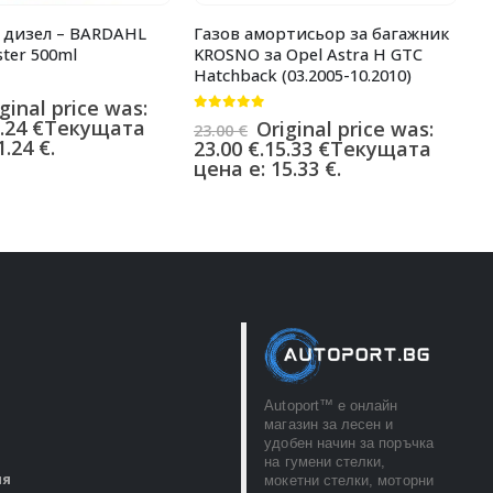
 дизел – BARDAHL
Газов амортисьор за багажник
Д
ster 500ml
KROSNO за Opel Astra H GTC
б
Hatchback (03.2005-10.2010)
B
ginal price was:
0
от 5
0
.24
€
Текущата
Original price was:
23.00
€
1
.24 €.
23.00 €.
15.33
€
Текущата
1
цена е: 15.33 €.
ц
Autoport™ e онлайн
магазин за лесен и
удобен начин за поръчка
на гумени стелки,
ия
мокетни стелки, моторни