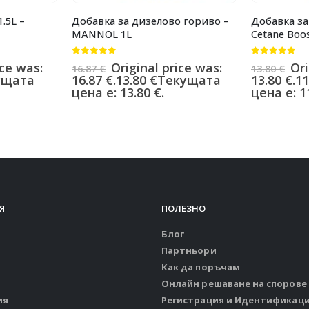
.5L –
Добавка за дизелово гориво –
Добавка за
MANNOL 1L
Cetane Boo
0
от 5
0
от 5
ice was:
Original price was:
Ori
16.87
€
13.80
€
ущата
16.87 €.
13.80
€
Текущата
13.80 €.
11
цена е: 13.80 €.
цена е: 11
Я
ПОЛЕЗНО
Блог
Партньори
Как да поръчам
Онлайн решаване на спорове
ия
Регистрация и Идентификац