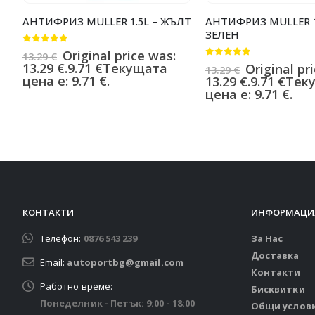
АНТИФРИЗ MULLER 1.5L – ЖЪЛТ
АНТИФРИЗ MULLER 1
ЗЕЛЕН
0
от 5
Original price was:
13.29
€
0
от 5
13.29 €.
9.71
€
Текущата
Original pr
13.29
€
цена е: 9.71 €.
13.29 €.
9.71
€
Тек
цена е: 9.71 €.
КОНТАКТИ
ИНФОРМАЦИ
Телефон:
0876 543 239
За Нас
Доставка
Email:
autoportbg@gmail.com
Контакти
Работно време:
Бисквитки
Понеделник - Петък: 9:00 - 18:00
Общи услов