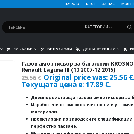
НАЧАЛО
БЛОГ
ЗА НАС
МОЯТ 
КАТЕГОРИИ
ЧИСТАЧКИ
ВЕТРОБРАНИ
ДРУГИ ТЕЧНОСТИ
И
Газов амортисьор за багажник KROSNO
Renault Laguna III (10.2007-12.2015)
Original price was: 25.56 €
25.56
€
Текущата цена е: 17.89 €.
Двойнодействащи газови амортисьори за б
Изработени от висококачествени и устойч
материали.
Проектирани по заводските спецификации 
перфектно пасване.
Моделно специфични – не са универсални.