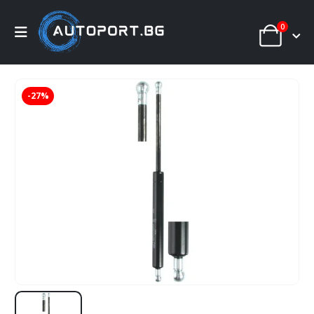
0
-27%