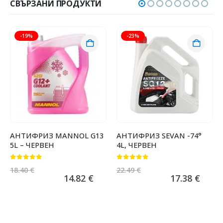
СВЪРЗАНИ ПРОДУКТИ
-19%
-23%
АНТИФРИЗ MANNOL G13
АНТИФРИЗ SEVAN -74°
5L – ЧЕРВЕН
4L, ЧЕРВЕН
0
от 5
0
от 5
18.40
€
22.49
€
14.82
€
17.38
€