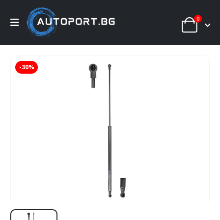
0
-30%