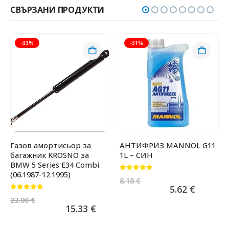
СВЪРЗАНИ ПРОДУКТИ
-33%
-31%
Газов амортисьор за
АНТИФРИЗ MANNOL G11
багажник KROSNO за
1L – СИН
BMW 5 Series E34 Combi
(06.1987-12.1995)
0
от 5
8.18
€
5.62
€
0
от 5
23.00
€
15.33
€