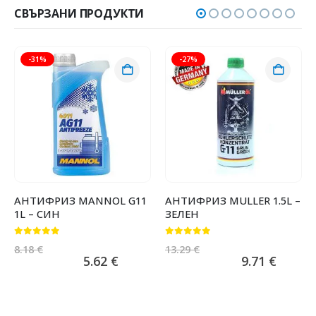
СВЪРЗАНИ ПРОДУКТИ
-31%
-27%
АНТИФРИЗ MANNOL G11
АНТИФРИЗ MULLER 1.5L –
1L – СИН
ЗЕЛЕН
0
от 5
0
от 5
8.18
€
13.29
€
5.62
€
9.71
€