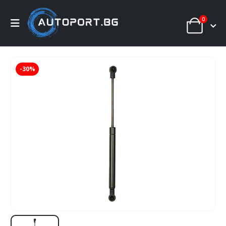
0
-30%