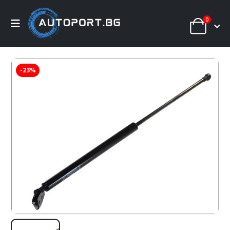
0
-23%