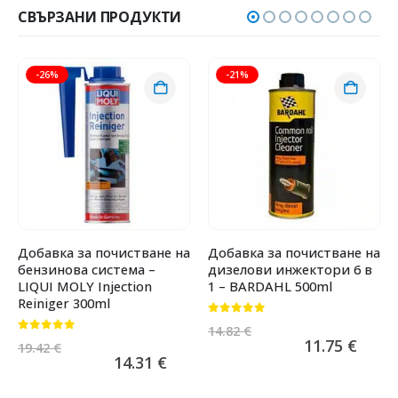
СВЪРЗАНИ ПРОДУКТИ
-26%
-21%
Добавка за почистване на
Добавка за почистване на
бензинова система –
дизелови инжектори 6 в
LIQUI MOLY Injection
1 – BARDAHL 500ml
Reiniger 300ml
0
от 5
14.82
€
0
от 5
11.75
€
19.42
€
14.31
€