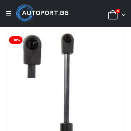
0
-30%