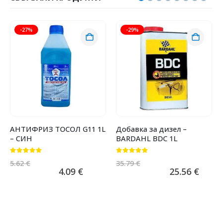
-27%
-29%
АНТИФРИЗ ТОСОЛ G11 1L
Добавка за дизел –
– СИН
BARDAHL BDC 1L
0
от 5
0
от 5
5.62
€
35.79
€
4.09
€
25.56
€