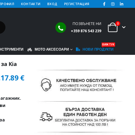
ПРОФИЛ
КОНТАКТИ
ВХОД
РЕГИСТРАЦИЯ
ПОЗВЪНЕТЕ НИ
0
+359 876 543 239
ВИЖ ТУК
НСТРУМЕНТИ
МОТО АКСЕСОАРИ
НОВИ ПРОДУКТИ
за Kia
.
17.89
€
агажник.
иви
за