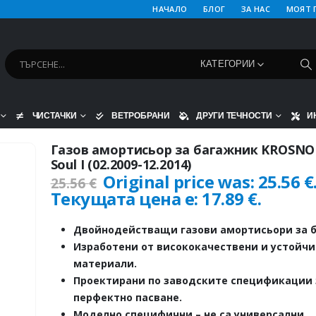
НАЧАЛО
БЛОГ
ЗА НАС
МОЯТ 
КАТЕГОРИИ
ЧИСТАЧКИ
ВЕТРОБРАНИ
ДРУГИ ТЕЧНОСТИ
И
Газов амортисьор за багажник KROSNO 
Soul I (02.2009-12.2014)
Original price was: 25.56 €
25.56
€
Текущата цена е: 17.89 €.
Двойнодействащи газови амортисьори за б
Изработени от висококачествени и устойч
материали.
Проектирани по заводските спецификации 
перфектно пасване.
Моделно специфични – не са универсални.