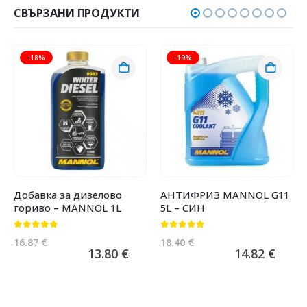
СВЪРЗАНИ ПРОДУКТИ
-18%
-19%
Добавка за дизелово
АНТИФРИЗ MANNOL G11
гориво – MANNOL 1L
5L – СИН
0
от 5
0
от 5
16.87
€
18.40
€
13.80
€
14.82
€