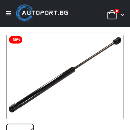
0
-30%