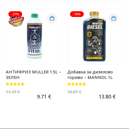
-27%
-18%
АНТИФРИЗ MULLER 1.5L –
Добавка за дизелово
ЗЕЛЕН
гориво – MANNOL 1L
0
от 5
0
от 5
13.29
€
16.87
€
9.71
€
13.80
€