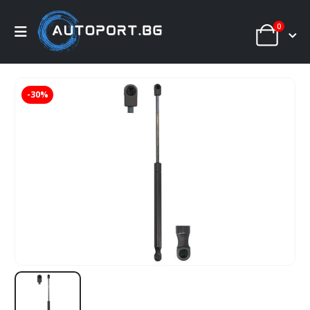
0
-30%