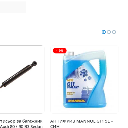
-19%
тисьор за багажник
АНТИФРИЗ MANNOL G11 5L –
А
udi 80 / 90 B3 Sedan
СИН
З