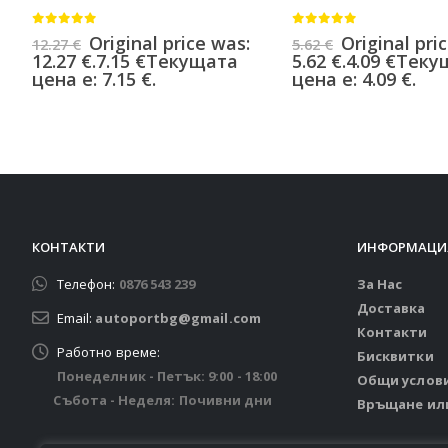
0
от 5
0
от 5
Original price was:
Original pri
12.27
€
5.62
€
12.27 €.
7.15
€
Текущата
5.62 €.
4.09
€
Теку
цена е: 7.15 €.
цена е: 4.09 €.
КОНТАКТИ
ИНФОРМАЦИ
Телефон:
0876 543 239
За Нас
Доставка
Email:
autoportbg@gmail.com
Контакти
Работно време:
Бисквитки
Понеделник - Петък: 9:00 - 18:00
Общи услов
Събота - Неделя: Почивни дни
Връщане ил