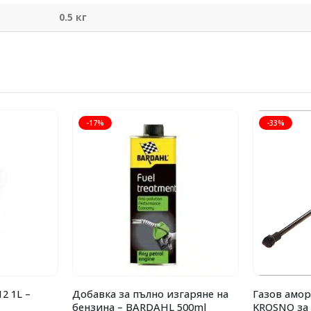
0.5 кг
-17%
-33%
2 1L –
Добавка за пълно изгаряне на
Газов амор
бензина – BARDAHL 500ml
KROSNO за A