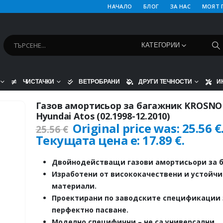
НАЧАЛО
БЛОГ
ЗА НАС
МОЯТ 
КАТЕГОРИИ
ЧИСТАЧКИ
ВЕТРОБРАНИ
ДРУГИ ТЕЧНОСТИ
И
Газов амортисьор за багажник KROSNO
Hyundai Atos (02.1998-12.2010)
Original price was: 25.56 €
25.56
€
Текущата цена е: 17.89 €.
Двойнодействащи газови амортисьори за б
Изработени от висококачествени и устойч
материали.
Проектирани по заводските спецификации 
перфектно пасване.
Моделно специфични – не са универсални.