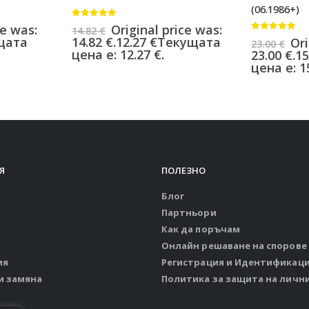
(06.1986+)
0
от 5
ce was:
Original price was:
14.82
€
0
от 5
щата
14.82 €.
12.27
€
Текущата
Ori
23.00
€
цена е: 12.27 €.
23.00 €.
15
цена е: 15
Я
ПОЛЕЗНО
Блог
Партньори
Как да поръчам
Онлайн решаване на спорове
ия
Регистрация и Идентификац
и замяна
Политика за защита на личн