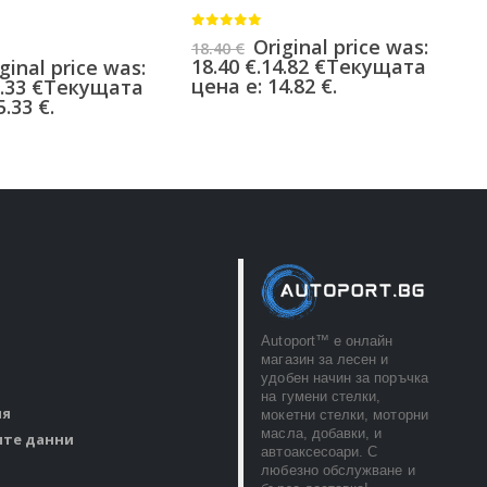
0
от 5
0
Original price was:
18.40
€
8
18.40 €.
14.82
€
Текущата
8
ginal price was:
цена е: 14.82 €.
ц
.33
€
Текущата
.33 €.
Autoport™ e онлайн
магазин за лесен и
удобен начин за поръчка
на гумени стелки,
ия
мокетни стелки, моторни
масла, добавки, и
ите данни
автоаксесоари. С
любезно обслужване и