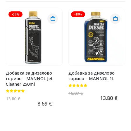
-37%
-18%
Добавка за дизелово
Добавка за дизелово
гориво – MANNOL Jet
гориво – MANNOL 1L
Cleaner 250ml
0
от 5
16.87
€
0
от 5
13.80
€
13.80
€
8.69
€