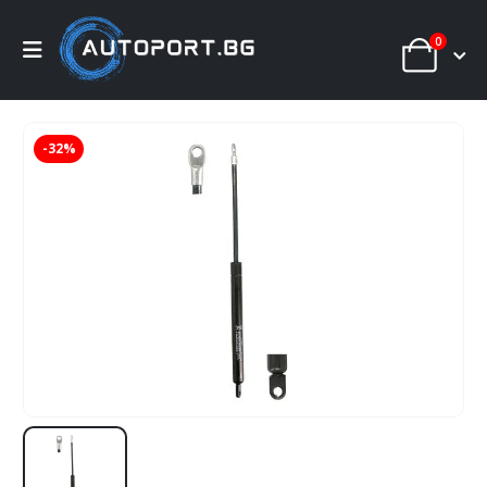
0
-32%