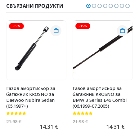
СВЪРЗАНИ ПРОДУКТИ
-35%
-35%
Газов амортисьор за
Газов амортисьор за
багажник KROSNO за
багажник KROSNO за
Daewoo Nubira Sedan
BMW 3 Series E46 Combi
(05.1997+)
(06.1999-07.2005)
0
от 5
0
от 5
21.98
€
21.98
€
14.31
€
14.31
€