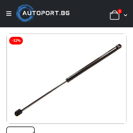
0
-32%