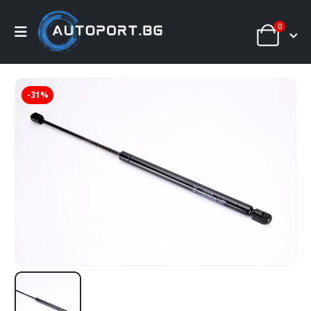
0
-31%