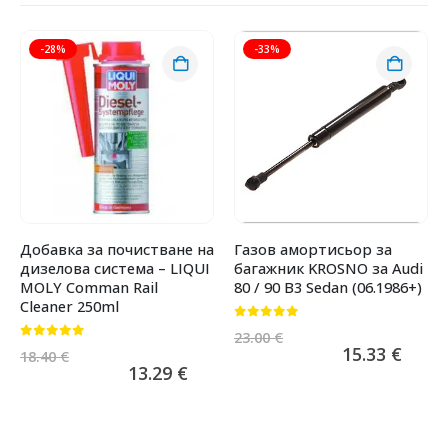
-28%
-33%
Добавка за почистване на
Газов амортисьор за
дизелова система – LIQUI
багажник KROSNO за Audi
MOLY Comman Rail
80 / 90 B3 Sedan (06.1986+)
Cleaner 250ml
0
от 5
23.00
€
0
от 5
15.33
€
18.40
€
13.29
€