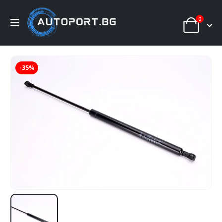
0
-35%