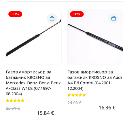
-33%
-32%
Газов амортисьор за
Газов амортисьор за
багажник KROSNO за
багажник KROSNO за Audi
Mercedes-Benz-Benz-Benz
A4 B6 Combi (04.2001-
A-Class W168 (07.1997-
12.2004)
08.2004)
0
от 5
24.03
€
0
от 5
16.36
€
23.51
€
15.84
€