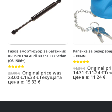
Газов амортисьор за багажник
Капачка за резервоа
KROSNO за Audi 80 / 90 B3 Sedan
– 60мм
(06.1986+)
0
от 5
Original pr
14.31
€
0
от 5
14.31 €.
11.24
€
Те
Original price was:
23.00
€
цена е: 11.24 €.
23.00 €.
15.33
€
Текущата
цена е: 15.33 €.