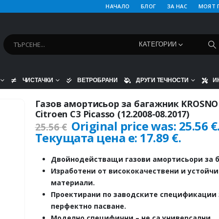
НАЧАЛО
БЛОГ
ЗА НАС
МОЯТ 
КАТЕГОРИИ
ЧИСТАЧКИ
ВЕТРОБРАНИ
ДРУГИ ТЕЧНОСТИ
И
Газов амортисьор за багажник KROSNO
Citroen C3 Picasso (12.2008-08.2017)
Original price was: 25.56 €
25.56
€
Текущата цена е: 17.89 €.
Двойнодействащи газови амортисьори за б
Изработени от висококачествени и устойч
материали.
Проектирани по заводските спецификации 
перфектно пасване.
Моделно специфични – не са универсални.