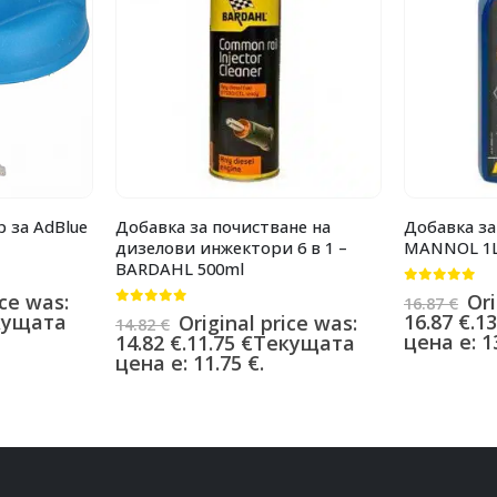
р за AdBlue
Добавка за почистване на
Добавка за
дизелови инжектори 6 в 1 –
MANNOL 1
BARDAHL 500ml
0
от 5
ice was:
Ori
16.87
€
0
от 5
кущата
16.87 €.
13
Original price was:
14.82
€
цена е: 13
14.82 €.
11.75
€
Текущата
цена е: 11.75 €.