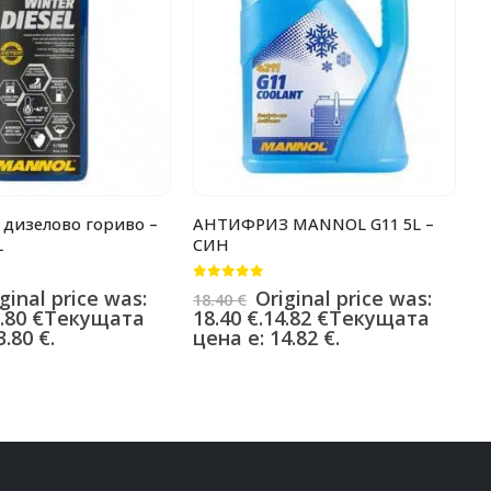
 дизелово гориво –
АНТИФРИЗ MANNOL G11 5L –
Д
L
СИН
д
C
0
от 5
ginal price was:
Original price was:
18.40
€
0
.80
€
Текущата
18.40 €.
14.82
€
Текущата
1
.80 €.
цена е: 14.82 €.
1
ц