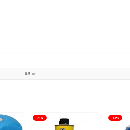
0.5 кг
-21%
-18%