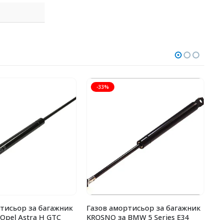
-33%
тисьор за багажник
Газов амортисьор за багажник
А
Opel Astra H GTC
KROSNO за BMW 5 Series E34