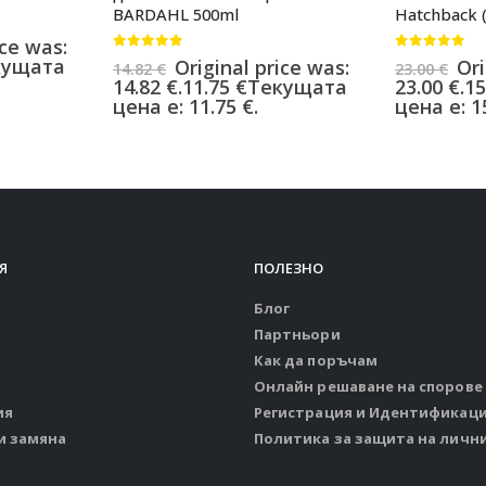
BARDAHL 500ml
Hatchback (
ice was:
0
от 5
0
от 5
кущата
Original price was:
Ori
14.82
€
23.00
€
14.82 €.
11.75
€
Текущата
23.00 €.
15
цена е: 11.75 €.
цена е: 15
Я
ПОЛЕЗНО
Блог
Партньори
Как да поръчам
Онлайн решаване на спорове
ия
Регистрация и Идентификац
и замяна
Политика за защита на личн