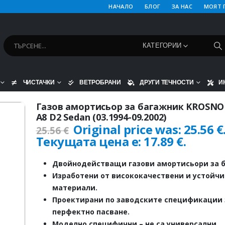
НАЧАЛО
БЛОГ
ЗА НАС
МОЯТ 
КАТЕГОРИИ
ЧИСТАЧКИ
ВЕТРОБРАНИ
ДРУГИ ТЕЧНОСТИ
И
Газов амортисьор за багажник KROSNO 
A8 D2 Sedan (03.1994-09.2002)
Original price was: 25.56 €
25.56
€
Текущата цена е: 17.89 €.
Двойнодействащи газови амортисьори за б
Изработени от висококачествени и устойч
материали.
Проектирани по заводските спецификации 
перфектно пасване.
Моделно специфични – не са универсални.