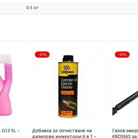
0.5 кг
-21%
-33%
13 5L –
Добавка за почистване на
Газов амор
дизелови инжектори 6 в 1 –
KROSNO за 