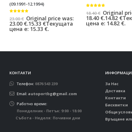
(09.1991-12.1994)
0
от 5
Original pr
18.40
€
0
от 5
18.40 €.
14.82
€
Те
Original price was:
23.00
€
цена е: 14.82 €.
23.00 €.
15.33
€
Текущата
цена е: 15.33 €.
КОНТАКТИ
ИНФОРМАЦИ
Телефон:
0876 543 239
За Нас
Доставка
Email:
autoportbg@gmail.com
Контакти
Работно време:
Бисквитки
Понеделник - Петък: 9:00 - 18:00
Общи услов
Събота - Неделя: Почивни дни
Връщане ил