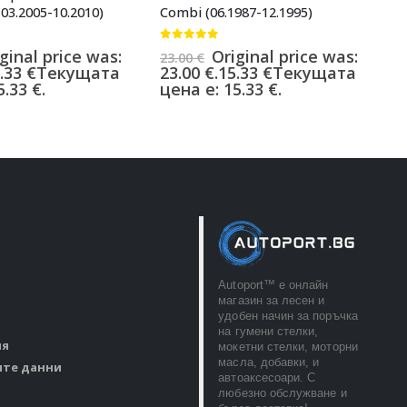
03.2005-10.2010)
Combi (06.1987-12.1995)
0
1
1
0
от 5
ц
ginal price was:
Original price was:
23.00
€
.33
€
Текущата
23.00 €.
15.33
€
Текущата
.33 €.
цена е: 15.33 €.
Autoport™ e онлайн
магазин за лесен и
удобен начин за поръчка
на гумени стелки,
ия
мокетни стелки, моторни
масла, добавки, и
ите данни
автоаксесоари. С
любезно обслужване и