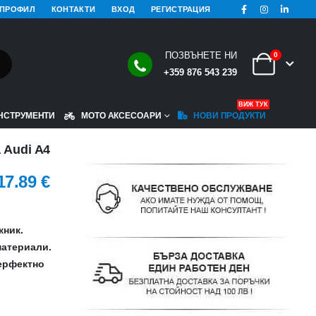
 ПРОФИЛ
КОНТАКТИ
ВХОД
РЕГИСТРАЦИЯ
ПОЗВЪНЕТЕ НИ
0
+359 876 543 239
ВИЖ ТУК
НСТРУМЕНТИ
МОТО АКСЕСОАРИ
НОВИ ПРОДУКТИ
 Audi A4
17.89
€
жник.
материали.
ерфектно