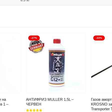
0.5 кг
-27%
-33%
е на
АНТИФРИЗ MULLER 1.5L –
Газов аморт
в 1 –
ЧЕРВЕН
KROSNO за 
Transporter 