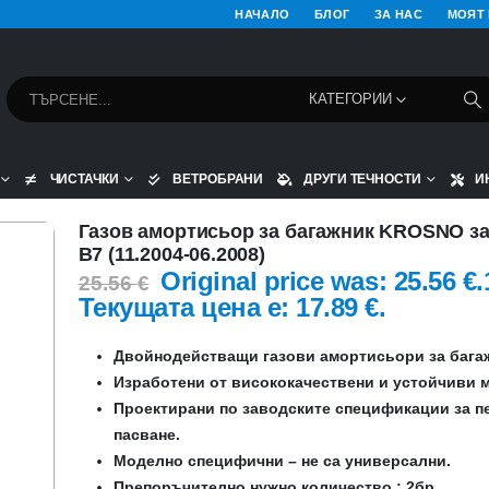
НАЧАЛО
БЛОГ
ЗА НАС
МОЯТ
КАТЕГОРИИ
ЧИСТАЧКИ
ВЕТРОБРАНИ
ДРУГИ ТЕЧНОСТИ
И
Газов амортисьор за багажник KROSNO за
B7 (11.2004-06.2008)
Original price was: 25.56 €.
25.56
€
Текущата цена е: 17.89 €.
Двойнодействащи газови амортисьори за бага
Изработени от висококачествени и устойчиви 
Проектирани по заводските спецификации за п
пасване.
Моделно специфични – не са универсални.
Препоръчително нужно количество : 2бр.