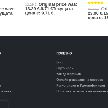
0
от 5
Original price was:
13.29
€
0
от 5
13.29 €.
9.71
€
Текущата
ice was:
Ori
23.00
€
цена е: 9.71 €.
кущата
23.00 €.
1
цена е: 15
Я
ПОЛЕЗНО
Блог
Партньори
Как да поръчам
Онлайн решаване на спорове
я
Регистрация и Идентификация
 замяна
Политика за защита на личните 