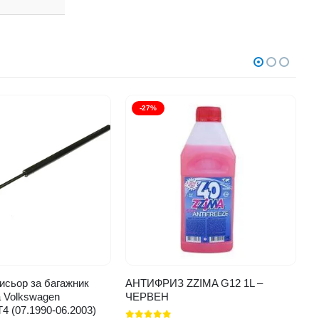
-27%
исьор за багажник
АНТИФРИЗ ZZIMA G12 1L –
К
Volkswagen
ЧЕРВЕН
6
T4 (07.1990-06.2003)