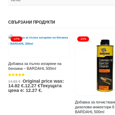
Тегло
СВЪРЗАНИ ПРОДУКТИ
-17%
-21%
Добавка за пълно изгаряне на
бензина – BARDAHL 500ml
0
от 5
Original price was:
14.82
€
14.82 €.
12.27
€
Текущата
цена е: 12.27 €.
Добавка за почистван
дизелови инжектори 6 
BARDAHL 500ml