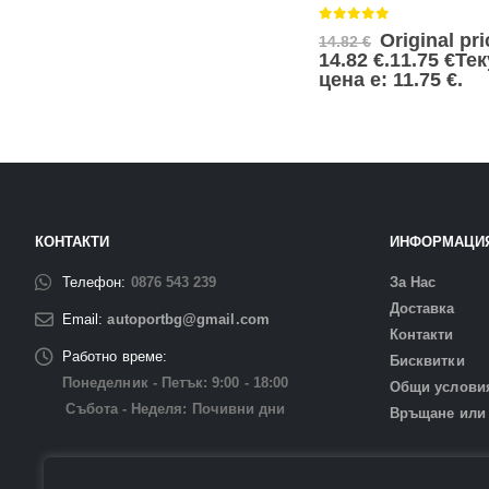
0
от 5
Original pr
14.82
€
14.82 €.
11.75
€
Те
цена е: 11.75 €.
КОНТАКТИ
ИНФОРМАЦИ
Телефон:
0876 543 239
За Нас
Доставка
Email:
autoportbg@gmail.com
Контакти
Работно време:
Бисквитки
Понеделник - Петък: 9:00 - 18:00
Общи услови
Събота - Неделя: Почивни дни
Връщане или