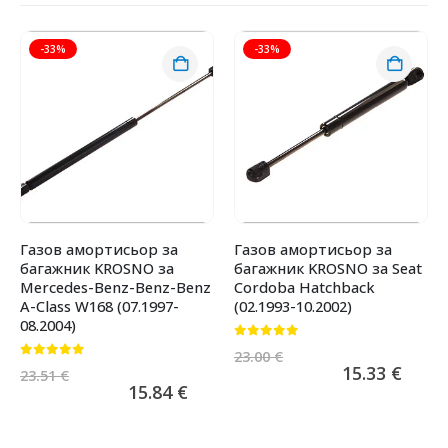
-33%
-33%
Газов амортисьор за
Газов амортисьор за
багажник KROSNO за
багажник KROSNO за Seat
Mercedes-Benz-Benz-Benz
Cordoba Hatchback
A-Class W168 (07.1997-
(02.1993-10.2002)
08.2004)
0
от 5
23.00
€
0
от 5
15.33
€
23.51
€
15.84
€