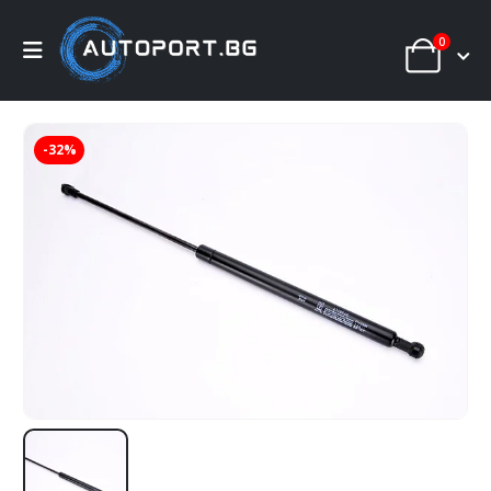
0
-32%