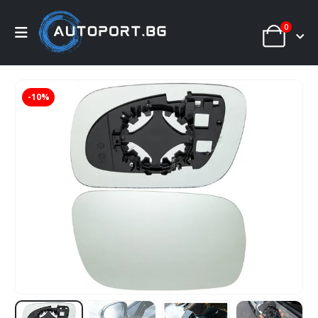
0
-10%