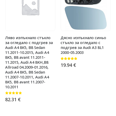
Ляво изпъкнало стъкло
Дясно изпъкнало синьо
за огледало с подгрев за
стъкло за огледало с
Audi A4 8K5, B8 Sedan
подгрев за Audi A3 8L1
11.2011-10.2015, Audi A4
2000-05.2003
8K5, B8 avant 11.2011-
11.2015, Audi A4 8KH,B8
0
от 5
19.94
€
Allroad 04.2009-01.2016,
Audi A4 8K5, B8 Sedan
11.2007-10.2011, Audi A4
8K5, B8 avant 11.2007-
10.2011
0
от 5
82.31
€