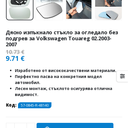
Дясно изпъкнало стъкло за огледало без
подгрев за Volkswagen Touareg 02.2003-
2007
10.73
€
9.71
€
Изработено от висококачествени материали.
Перфектно пасва на конкретния модел
автомобил.
Лесен монтаж, стъклото осигурява отлична
видимост.
Код:
57-0845-R-48140