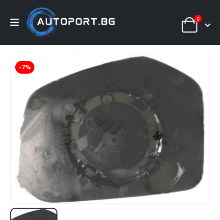
0
-7%