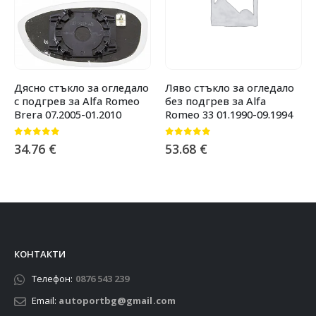
Дясно стъкло за огледало
Ляво стъкло за огледало
с подгрев за Alfa Romeo
без подгрев за Alfa
Brera 07.2005-01.2010
Romeo 33 01.1990-09.1994
0
от 5
0
от 5
34.76
€
53.68
€
КОНТАКТИ
Телефон:
0876 543 239
Email:
autoportbg@gmail.com