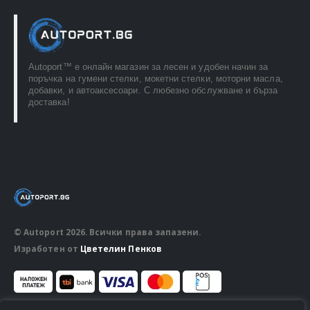
Autoport™ e онлайн магазин за лесен и удобен начин за
поръчка на гумени стелки, мокетни стелки, моторни масла,
добавки, и автоаксесоари. С любезно обслужване и бърза
доставка!
© Autoport 2026. Всички права запазени.
Изработен от
Цветелин Пенков