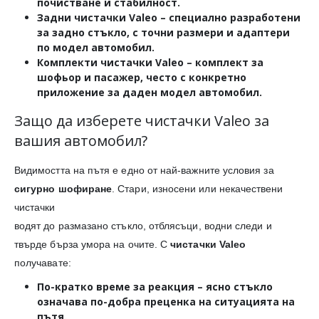
почистване и стабилност.
Задни чистачки Valeo
– специално разработени
за задно стъкло, с точни размери и адаптери
по модел автомобил.
Комплекти чистачки Valeo
– комплект за
шофьор и пасажер, често с конкретно
приложение за даден модел автомобил.
Защо да изберете чистачки Valeo за
вашия автомобил?
Видимостта на пътя е едно от най-важните условия за
сигурно шофиране
. Стари, износени или некачествени
чистачки
водят до размазано стъкло, отблясъци, водни следи и
твърде бърза умора на очите. С
чистачки Valeo
получавате:
По-кратко време за реакция
– ясно стъкло
означава по-добра преценка на ситуацията на
пътя.