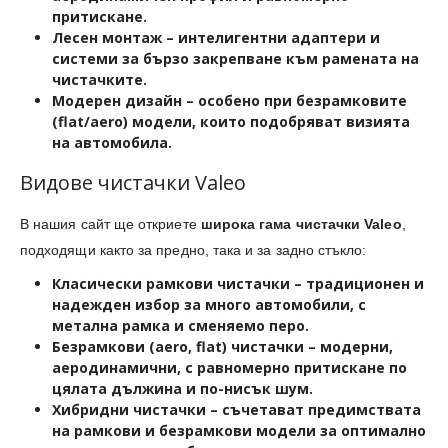
притискане.
Лесен монтаж
– интелигентни адаптери и
системи за бързо закрепване към рамената на
чистачките.
Модерен дизайн
– особено при безрамковите
(flat/aero) модели, които подобряват визията
на автомобила.
Видове чистачки Valeo
В нашия сайт ще откриете
широка гама чистачки Valeo
,
подходящи както за предно, така и за задно стъкло:
Класически рамкови чистачки
– традиционен и
надежден избор за много автомобили, с
метална рамка и сменяемо перо.
Безрамкови (aero, flat) чистачки
– модерни,
аеродинамични, с равномерно притискане по
цялата дължина и по-нисък шум.
Хибридни чистачки
– съчетават предимствата
на рамкови и безрамкови модели за оптимално