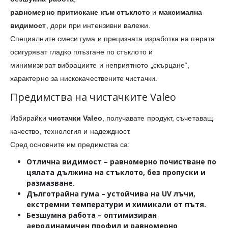
равномерно притискане към стъклото
и
максимална
видимост
, дори при интензивни валежи.
Специалните смеси гума и прецизната изработка на перата
осигуряват гладко плъзгане по стъклото и
минимизират вибрациите и неприятното „скърцане“,
характерно за нискокачествените чистачки.
Предимства на чистачките Valeo
Избирайки
чистачки Valeo
, получавате продукт, съчетаващ
качество, технология и надеждност.
Сред основните им предимства са:
Отлична видимост
– равномерно почистване по
цялата дължина на стъклото, без пропуски и
размазване.
Дълготрайна гума
– устойчива на UV лъчи,
екстремни температури и химикали от пътя.
Безшумна работа
– оптимизиран
аеродинамичен профил и равномерно