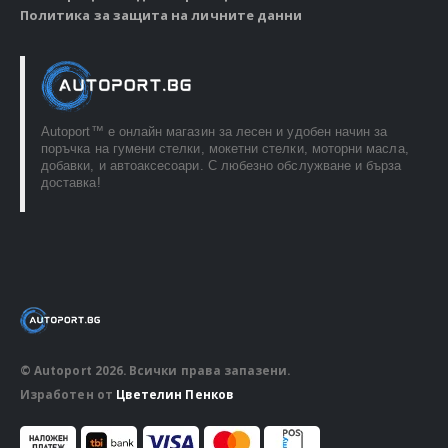
Политика за защита на личните данни
Autoport™ e онлайн магазин за лесен и удобен начин за
поръчка на гумени стелки, мокетни стелки, моторни масла,
добавки, и автоаксесоари. С любезно обслужване и бърза
доставка!
© Autoport 2026. Всички права запазени.
Изработен от
Цветелин Пенков