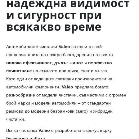
надеждна видимост
и сигурност при
всякакво време
Автомобилните чистачки
Valeo
са едни от най-
предпочитаните на пазара благодарение на своята
висока ефективност
,
дълъг живот
и
перфектно
почистване
на стъклото при дъжд, сняг и мъгла.
Като един от водещите световни производители на
автомобилни компоненти,
Valeo
предлага богато
разнообразие от модели чистачки, съвместими с огромен
брой марки и модели автомобили – от стандартни
рамкови до модерни безрамкови (aero) и хибридни
чистачки.
Всяка чистачка
Valeo
е разработена с фокус върху
безшумна работа
,