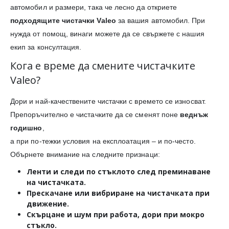
автомобил и размери, така че лесно да откриете
подходящите чистачки Valeo
за вашия автомобил. При
нужда от помощ, винаги можете да се свържете с нашия
екип за консултация.
Кога е време да смените чистачките
Valeo?
Дори и най-качествените чистачки с времето се износват.
Препоръчително е чистачките да се сменят поне
веднъж
годишно
,
а при по-тежки условия на експлоатация – и по-често.
Обърнете внимание на следните признаци:
Ленти и следи
по стъклото след преминаване
на чистачката.
Прескачане или вибриране
на чистачката при
движение.
Скърцане и шум
при работа, дори при мокро
стъкло.