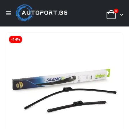
0
-14%