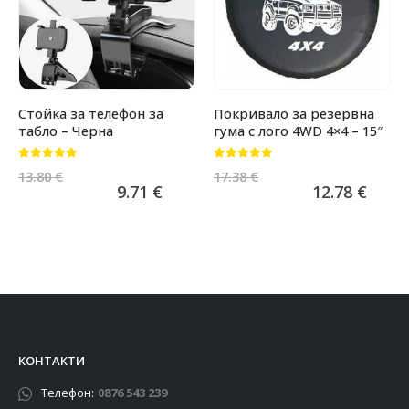
Стойка за телефон за
Покривало за резервна
табло – Черна
гума с лого 4WD 4×4 – 15″
0
от 5
0
от 5
13.80
€
17.38
€
9.71
€
12.78
€
КОНТАКТИ
Телефон:
0876 543 239