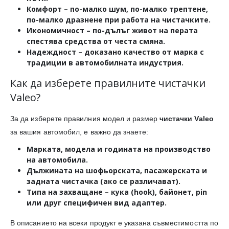
Комфорт
– по-малко шум, по-малко трептене,
по-малко дразнене при работа на чистачките.
Икономичност
– по-дълъг живот на перата
спестява средства от честа смяна.
Надеждност
– доказано качество от марка с
традиции в автомобилната индустрия.
Как да изберете правилните чистачки
Valeo?
За да изберете правилния модел и размер
чистачки Valeo
за вашия автомобил, е важно да знаете:
Марката, модела и годината на производство
на автомобила.
Дължината
на шофьорската, пасажерската и
задната чистачка (ако се различават).
Типа на захващане
– кука (hook), байонет, pin
или друг специфичен вид адаптер.
В описанието на всеки продукт е указана съвместимостта по