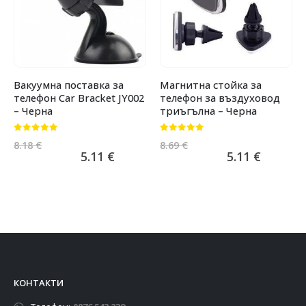
Вакуумна поставка за
Магнитна стойка за
телефон Car Bracket JY002
телефон за въздуховод
– Черна
триъгълна – Черна
0
от 5
0
от 5
8.18
€
8.69
€
5.11
€
5.11
€
КОНТАКТИ