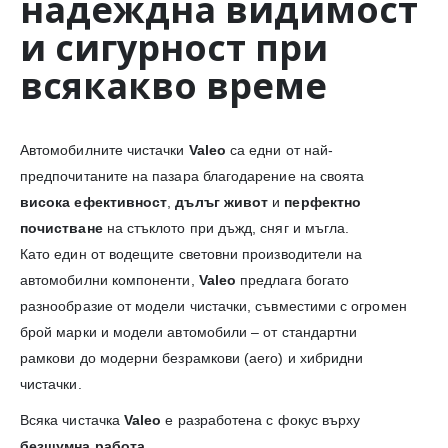
надеждна видимост
и сигурност при
всякакво време
Автомобилните чистачки
Valeo
са едни от най-
предпочитаните на пазара благодарение на своята
висока ефективност
,
дълъг живот
и
перфектно
почистване
на стъклото при дъжд, сняг и мъгла.
Като един от водещите световни производители на
автомобилни компоненти,
Valeo
предлага богато
разнообразие от модели чистачки, съвместими с огромен
брой марки и модели автомобили – от стандартни
рамкови до модерни безрамкови (aero) и хибридни
чистачки.
Всяка чистачка
Valeo
е разработена с фокус върху
безшумна работа
,