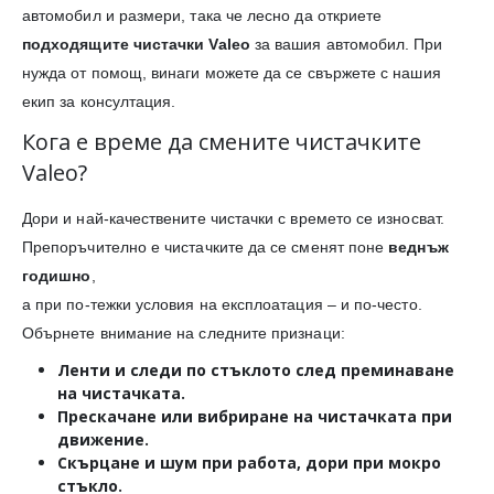
автомобил и размери, така че лесно да откриете
подходящите чистачки Valeo
за вашия автомобил. При
нужда от помощ, винаги можете да се свържете с нашия
екип за консултация.
Кога е време да смените чистачките
Valeo?
Дори и най-качествените чистачки с времето се износват.
Препоръчително е чистачките да се сменят поне
веднъж
годишно
,
а при по-тежки условия на експлоатация – и по-често.
Обърнете внимание на следните признаци:
Ленти и следи
по стъклото след преминаване
на чистачката.
Прескачане или вибриране
на чистачката при
движение.
Скърцане и шум
при работа, дори при мокро
стъкло.