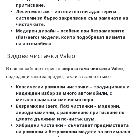
притискане.
Лесен монтаж
– интелигентни адаптери и
системи за бързо закрепване към рамената на
чистачките.
Модерен дизайн
– особено при безрамковите
(flat/aero) модели, които подобряват визията
на автомобила.
Видове чистачки Valeo
В нашия сайт ще откриете
широка гама чистачки Valeo
,
подходящи както за предно, така и за задно стъкло:
Класически рамкови чистачки
– традиционен и
надежден избор за много автомобили, с
метална рамка и сменяемо перо.
Безрамкови (aero, flat) чистачки
– модерни,
аеродинамични, с равномерно притискане по
цялата дължина и по-нисък шум.
Хибридни чистачки
– съчетават предимствата
на рамкови и безрамкови модели за оптимално