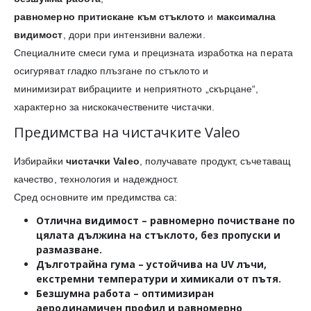
равномерно притискане към стъклото
и
максимална
видимост
, дори при интензивни валежи.
Специалните смеси гума и прецизната изработка на перата
осигуряват гладко плъзгане по стъклото и
минимизират вибрациите и неприятното „скърцане“,
характерно за нискокачествените чистачки.
Предимства на чистачките Valeo
Избирайки
чистачки Valeo
, получавате продукт, съчетаващ
качество, технология и надеждност.
Сред основните им предимства са:
Отлична видимост
– равномерно почистване по
цялата дължина на стъклото, без пропуски и
размазване.
Дълготрайна гума
– устойчива на UV лъчи,
екстремни температури и химикали от пътя.
Безшумна работа
– оптимизиран
аеродинамичен профил и равномерно