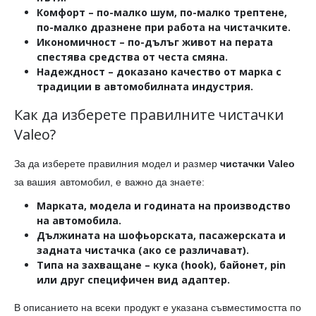
Комфорт
– по-малко шум, по-малко трептене,
по-малко дразнене при работа на чистачките.
Икономичност
– по-дълъг живот на перата
спестява средства от честа смяна.
Надеждност
– доказано качество от марка с
традиции в автомобилната индустрия.
Как да изберете правилните чистачки
Valeo?
За да изберете правилния модел и размер
чистачки Valeo
за вашия автомобил, е важно да знаете:
Марката, модела и годината на производство
на автомобила.
Дължината
на шофьорската, пасажерската и
задната чистачка (ако се различават).
Типа на захващане
– кука (hook), байонет, pin
или друг специфичен вид адаптер.
В описанието на всеки продукт е указана съвместимостта по