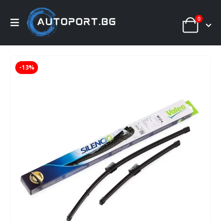
0
-13%