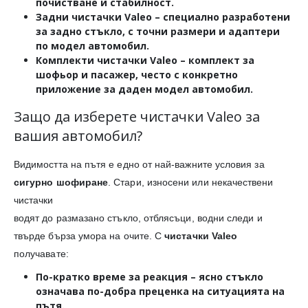
почистване и стабилност.
Задни чистачки Valeo
– специално разработени
за задно стъкло, с точни размери и адаптери
по модел автомобил.
Комплекти чистачки Valeo
– комплект за
шофьор и пасажер, често с конкретно
приложение за даден модел автомобил.
Защо да изберете чистачки Valeo за
вашия автомобил?
Видимостта на пътя е едно от най-важните условия за
сигурно шофиране
. Стари, износени или некачествени
чистачки
водят до размазано стъкло, отблясъци, водни следи и
твърде бърза умора на очите. С
чистачки Valeo
получавате:
По-кратко време за реакция
– ясно стъкло
означава по-добра преценка на ситуацията на
пътя.