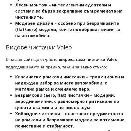
Лесен монтаж
– интелигентни адаптери и
системи за бързо закрепване към рамената на
чистачките.
Модерен дизайн
– особено при безрамковите
(flat/aero) модели, които подобряват визията
на автомобила.
Видове чистачки Valeo
В нашия сайт ще откриете
широка гама чистачки Valeo
,
подходящи както за предно, така и за задно стъкло:
Класически рамкови чистачки
– традиционен и
надежден избор за много автомобили, с
метална рамка и сменяемо перо.
Безрамкови (aero, flat) чистачки
– модерни,
аеродинамични, с равномерно притискане по
цялата дължина и по-нисък шум.
Хибридни чистачки
– съчетават предимствата
на рамкови и безрамкови модели за оптимално
почистване и стабилност.