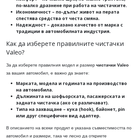
по-малко дразнене при работа на чистачките.
Икономичност
– по-дълъг живот на перата
спестява средства от честа смяна.
Надеждност
– доказано качество от марка с
традиции в автомобилната индустрия.
Как да изберете правилните чистачки
Valeo?
За да изберете правилния модел и размер
чистачки Valeo
за вашия автомобил, е важно да знаете:
Марката, модела и годината на производство
на автомобила.
Дължината
на шофьорската, пасажерската и
задната чистачка (ако се различават).
Типа на захващане
– кука (hook), байонет, pin
или друг специфичен вид адаптер.
В описанието на всеки продукт е указана съвместимостта по
автомобил и размери, така че лесно да откриете