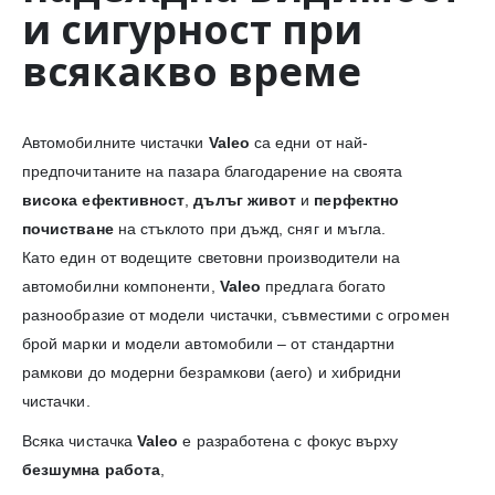
и сигурност при
всякакво време
Автомобилните чистачки
Valeo
са едни от най-
предпочитаните на пазара благодарение на своята
висока ефективност
,
дълъг живот
и
перфектно
почистване
на стъклото при дъжд, сняг и мъгла.
Като един от водещите световни производители на
автомобилни компоненти,
Valeo
предлага богато
разнообразие от модели чистачки, съвместими с огромен
брой марки и модели автомобили – от стандартни
рамкови до модерни безрамкови (aero) и хибридни
чистачки.
Всяка чистачка
Valeo
е разработена с фокус върху
безшумна работа
,