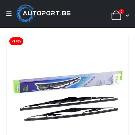
0
-14%