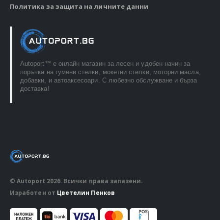
Политика за защита на личните данни
Autoport™ e онлайн магазин за лесен и удобен начин за
поръчка на гумени стелки, мокетни стелки, моторни масла,
добавки, и автоаксесоари. С любезно обслужване и бърза
доставка!
© Autoport 2026. Всички права запазени.
Изработен от
Цветелин Пенков