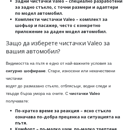
Задни чистачки Valeo
– специално разработени
за задно стъкло, с точни размери и адаптери
по модел автомобил.
Комплекти чистачки Valeo
– комплект за
шофьор и пасажер, често с конкретно
приложение за даден модел автомобил.
Защо да изберете чистачки Valeo за
вашия автомобил?
Видимостта на пътя е едно от най-важните условия за
сигурно шофиране
. Стари, износени или некачествени
чистачки
водят до размазано стъкло, отблясъци, водни следи и
твърде бърза умора на очите. С
чистачки Valeo
получавате:
По-кратко време за реакция
– ясно стъкло
означава по-добра преценка на ситуацията на
пътя.
Комфорт
– по-малко шум, по-малко трептене,