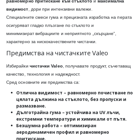
равномерно притискане към стъклото
и
максимална
видимост
, дори при интензивни валежи.
Специалните смеси гума и прецизната изработка на перата
осигуряват гладко плъзгане по стъклото и
минимизират вибрациите и неприятното „скърцане“,
характерно за нискокачествените чистачки.
Предимства на чистачките Valeo
Избирайки
чистачки Valeo
, получавате продукт, съчетаващ
качество, технология и надеждност.
Сред основните им предимства са:
Отлична видимост
– равномерно почистване по
цялата дължина на стъклото, без пропуски и
размазване.
Дълготрайна гума
– устойчива на UV лъчи,
екстремни температури и химикали от пътя.
Безшумна работа
– оптимизиран
аеродинамичен профил и равномерно
притискане.