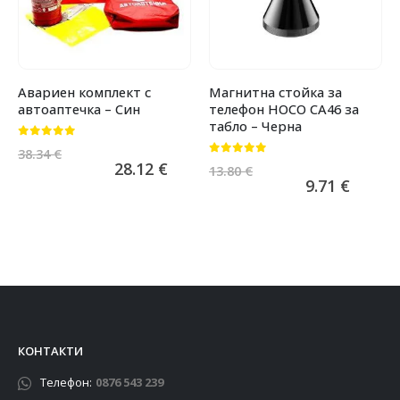
Авариен комплект с
Магнитна стойка за
автоаптечка – Син
телефон HOCO CA46 за
табло – Черна
0
от 5
38.34
€
0
от 5
28.12
€
13.80
€
9.71
€
КОНТАКТИ
Телефон:
0876 543 239