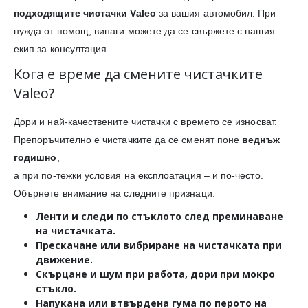
подходящите чистачки Valeo
за вашия автомобил. При
нужда от помощ, винаги можете да се свържете с нашия
екип за консултация.
Кога е време да смените чистачките
Valeo?
Дори и най-качествените чистачки с времето се износват.
Препоръчително е чистачките да се сменят поне
веднъж
годишно
,
а при по-тежки условия на експлоатация – и по-често.
Обърнете внимание на следните признаци:
Ленти и следи
по стъклото след преминаване
на чистачката.
Прескачане или вибриране
на чистачката при
движение.
Скърцане и шум
при работа, дори при мокро
стъкло.
Напукана или втвърдена гума
по перото на