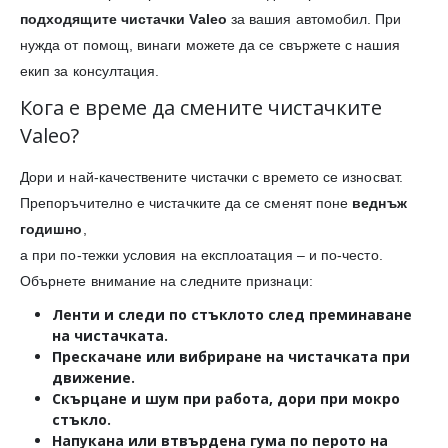
подходящите чистачки Valeo
за вашия автомобил. При
нужда от помощ, винаги можете да се свържете с нашия
екип за консултация.
Кога е време да смените чистачките
Valeo?
Дори и най-качествените чистачки с времето се износват.
Препоръчително е чистачките да се сменят поне
веднъж
годишно
,
а при по-тежки условия на експлоатация – и по-често.
Обърнете внимание на следните признаци:
Ленти и следи
по стъклото след преминаване
на чистачката.
Прескачане или вибриране
на чистачката при
движение.
Скърцане и шум
при работа, дори при мокро
стъкло.
Напукана или втвърдена гума
по перото на