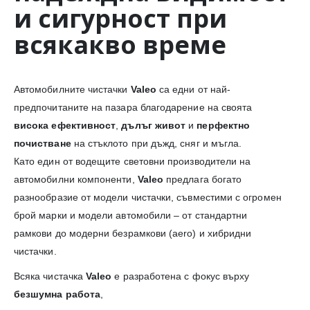
и сигурност при
всякакво време
Автомобилните чистачки
Valeo
са едни от най-
предпочитаните на пазара благодарение на своята
висока ефективност
,
дълъг живот
и
перфектно
почистване
на стъклото при дъжд, сняг и мъгла.
Като един от водещите световни производители на
автомобилни компоненти,
Valeo
предлага богато
разнообразие от модели чистачки, съвместими с огромен
брой марки и модели автомобили – от стандартни
рамкови до модерни безрамкови (aero) и хибридни
чистачки.
Всяка чистачка
Valeo
е разработена с фокус върху
безшумна работа
,