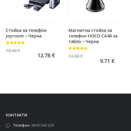
Стойка за телефон
Магнитна стойка за
Joyroom – Черна
телефон HOCO CA46 за
табло – Черна
0
от 5
18.40
€
0
от 5
12.78
€
13.80
€
9.71
€
КОНТАКТИ
Телефон:
0876 543 239