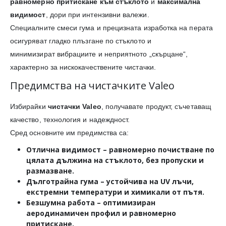
равномерно притискане към стъклото
и
максимална
видимост
, дори при интензивни валежи.
Специалните смеси гума и прецизната изработка на перата
осигуряват гладко плъзгане по стъклото и
минимизират вибрациите и неприятното „скърцане“,
характерно за нискокачествените чистачки.
Предимства на чистачките Valeo
Избирайки
чистачки Valeo
, получавате продукт, съчетаващ
качество, технология и надеждност.
Сред основните им предимства са:
Отлична видимост
– равномерно почистване по
цялата дължина на стъклото, без пропуски и
размазване.
Дълготрайна гума
– устойчива на UV лъчи,
екстремни температури и химикали от пътя.
Безшумна работа
– оптимизиран
аеродинамичен профил и равномерно
притискане.