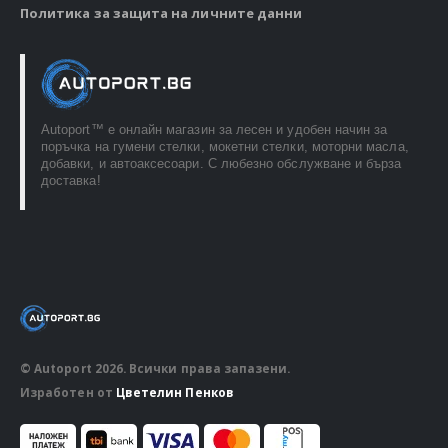
Политика за защита на личните данни
Autoport™ e онлайн магазин за лесен и удобен начин за
поръчка на гумени стелки, мокетни стелки, моторни масла,
добавки, и автоаксесоари. С любезно обслужване и бърза
доставка!
© Autoport 2026. Всички права запазени.
Изработен от
Цветелин Пенков