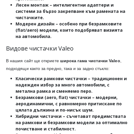
Лесен монтаж
– интелигентни адаптери и
системи за бързо закрепване към рамената на
чистачките.
Модерен дизайн
– особено при безрамковите
(flat/aero) модели, които подобряват визията
на автомобила.
Видове чистачки Valeo
В нашия сайт ще откриете
широка гама чистачки Valeo
,
подходящи както за предно, така и за задно стъкло:
Класически рамкови чистачки
– традиционен и
надежден избор за много автомобили, с
метална рамка и сменяемо перо.
Безрамкови (aero, flat) чистачки
– модерни,
аеродинамични, с равномерно притискане по
цялата дължина и по-нисък шум.
Хибридни чистачки
– съчетават предимствата
на рамкови и безрамкови модели за оптимално
почистване и стабилност.