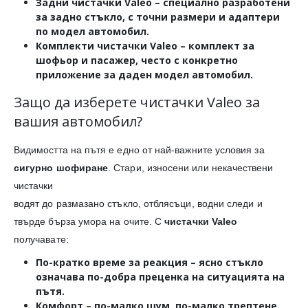
Задни чистачки Valeo
– специално разработени
за задно стъкло, с точни размери и адаптери
по модел автомобил.
Комплекти чистачки Valeo
– комплект за
шофьор и пасажер, често с конкретно
приложение за даден модел автомобил.
Защо да изберете чистачки Valeo за
вашия автомобил?
Видимостта на пътя е едно от най-важните условия за
сигурно шофиране
. Стари, износени или некачествени
чистачки
водят до размазано стъкло, отблясъци, водни следи и
твърде бърза умора на очите. С
чистачки Valeo
получавате:
По-кратко време за реакция
– ясно стъкло
означава по-добра преценка на ситуацията на
пътя.
Комфорт
– по-малко шум, по-малко трептене,