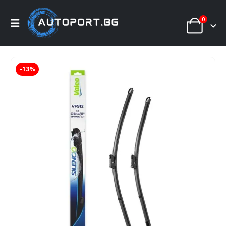
0
-13%