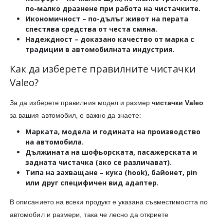
по-малко дразнене при работа на чистачките.
Икономичност
– по-дълъг живот на перата
спестява средства от честа смяна.
Надеждност
– доказано качество от марка с
традиции в автомобилната индустрия.
Как да изберете правилните чистачки
Valeo?
За да изберете правилния модел и размер
чистачки Valeo
за вашия автомобил, е важно да знаете:
Марката, модела и годината на производство
на автомобила.
Дължината
на шофьорската, пасажерската и
задната чистачка (ако се различават).
Типа на захващане
– кука (hook), байонет, pin
или друг специфичен вид адаптер.
В описанието на всеки продукт е указана съвместимостта по
автомобил и размери, така че лесно да откриете