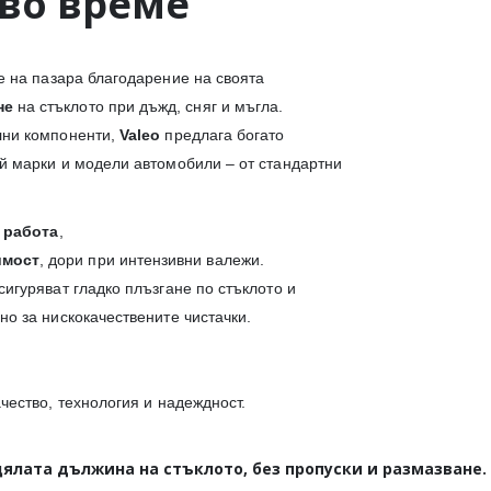
кво време
е на пазара благодарение на своята
не
на стъклото при дъжд, сняг и мъгла.
лни компоненти,
Valeo
предлага богато
й марки и модели автомобили – от стандартни
 работа
,
имост
, дори при интензивни валежи.
игуряват гладко плъзгане по стъклото и
о за нискокачествените чистачки.
ачество, технология и надеждност.
ялата дължина на стъклото, без пропуски и размазване.