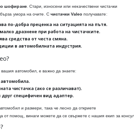
но шофиране
. Стари, износени или некачествени чистачки
 бърза умора на очите. С
чистачки Valeo
получавате:
ава по-добра преценка на ситуацията на пътя.
-малко дразнене при работа на чистачките.
ява средства от честа смяна.
адиции в автомобилната индустрия.
eo?
 вашия автомобил, е важно да знаете:
 автомобила.
ата чистачка (ако се различават).
ли друг специфичен вид адаптер.
автомобил и размери, така че лесно да откриете
а от помощ, винаги можете да се свържете с нашия екип за консу
?