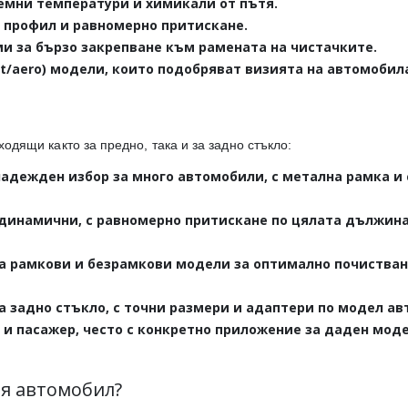
ремни температури и химикали от пътя.
профил и равномерно притискане.
и за бързо закрепване към рамената на чистачките.
at/aero) модели, които подобряват визията на автомобил
ходящи както за предно, така и за задно стъкло:
адежден избор за много автомобили, с метална рамка и
динамични, с равномерно притискане по цялата дължина
а рамкови и безрамкови модели за оптимално почистван
а задно стъкло, с точни размери и адаптери по модел ав
 и пасажер, често с конкретно приложение за даден мод
ия автомобил?