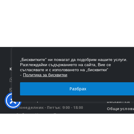
„Бисквитките“ ни помагат да подобрим нашите услуги.
Разглеждайки съдържанието на сайта, Вие се
КОНТАКТИ
ИНФОРМАЦИ
съгласявате и с използването на „бисквитки“
-
Политика за бисквитки
Телефон:
0876 543 239
За Нас
Доставка
Разбрах
Email:
autoportbg@gmail.com
Контакти
Работно време:
Бисквитки
Понеделник - Петък: 9:00 - 18:00
Общи услов
Събота - Неделя: Почивни дни
Връщане ил