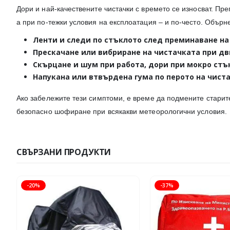
Дори и най-качествените чистачки с времето се износват. Пр
а при по-тежки условия на експлоатация – и по-често. Обърн
Ленти и следи
по стъклото след преминаване на
Прескачане или вибриране
на чистачката при д
Скърцане и шум
при работа, дори при мокро стъ
Напукана или втвърдена гума
по перото на чиста
Ако забележите тези симптоми, е време да подмените старит
безопасно шофиране при всякакви метеорологични условия.
СВЪРЗАНИ ПРОДУКТИ
-20%
-37%