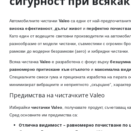
сигурност при всяка
Автомобилните чистачки
Valeo
са едни от най-предпочитанит
висока ефективност
,
дълъг живот
и
перфектно почиства
Като един от водещите световни производители на автомоби
разнообразие от модели чистачки, съвместими с огромен бро
рамкови до модерни безрамкови (aero) и хибридни чистачки.
Всяка чистачка
Valeo
е разработена с фокус върху
безшумна
равномерно притискане към стъклото
и
максимална вид
Специалните смеси гума и прецизната изработка на перата ос
минимизират вибрациите и неприятното „скърцане“, характерн
Предимства на чистачките Valeo
Избирайки
чистачки Valeo
, получавате продукт, съчетаващ к
Сред основните им предимства са:
Отлична видимост
– равномерно почистване по ц