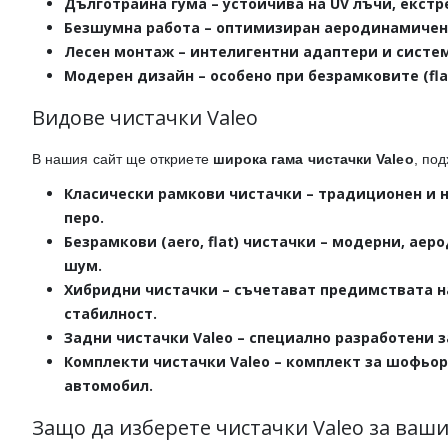
Дълготрайна гума
– устойчива на UV лъчи, екст
Безшумна работа
– оптимизиран аеродинамичен 
Лесен монтаж
– интелигентни адаптери и систем
Модерен дизайн
– особено при безрамковите (fl
Видове чистачки Valeo
В нашия сайт ще откриете
широка гама чистачки Valeo
, под
Класически рамкови чистачки
– традиционен и н
перо.
Безрамкови (aero, flat) чистачки
– модерни, аеро
шум.
Хибридни чистачки
– съчетават предимствата н
стабилност.
Задни чистачки Valeo
– специално разработени з
Комплекти чистачки Valeo
– комплект за шофьор
автомобил.
Защо да изберете чистачки Valeo за ваш