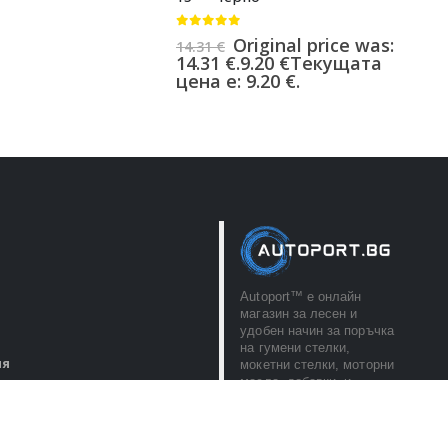
0
от 5
Original price was:
14.31
€
14.31 €.
9.20
€
Текущата
цена е: 9.20 €.
Autoport™ e онлайн
магазин за лесен и
удобен начин за поръчка
на гумени стелки,
ия
мокетни стелки, моторни
масла, добавки, и
ите данни
автоаксесоари. С
любезно обслужване и
бърза доставка!