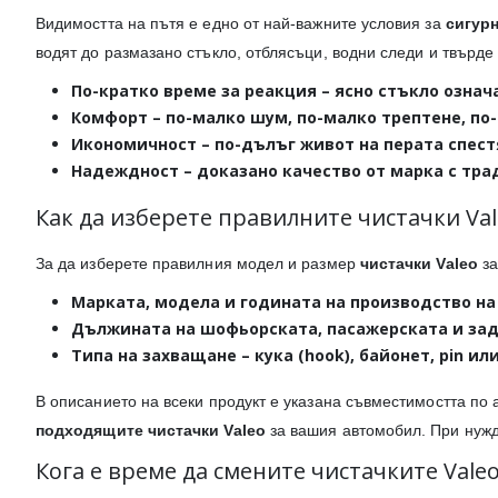
Видимостта на пътя е едно от най-важните условия за
сигур
водят до размазано стъкло, отблясъци, водни следи и твърде
По-кратко време за реакция
– ясно стъкло означ
Комфорт
– по-малко шум, по-малко трептене, по
Икономичност
– по-дълъг живот на перата спест
Надеждност
– доказано качество от марка с тр
Как да изберете правилните чистачки Val
За да изберете правилния модел и размер
чистачки Valeo
за
Марката, модела и годината на производство
на
Дължината
на шофьорската, пасажерската и задн
Типа на захващане
– кука (hook), байонет, pin и
В описанието на всеки продукт е указана съвместимостта по 
подходящите чистачки Valeo
за вашия автомобил. При нужд
Кога е време да смените чистачките Valeo