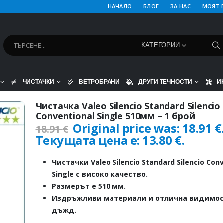
НАЧАЛО
БЛОГ
ЗА НАС
МОЯТ 
КАТЕГОРИИ
ЧИСТАЧКИ
ВЕТРОБРАНИ
ДРУГИ ТЕЧНОСТИ
И
Чистачка Valeo Silencio Standard Silencio
Conventional Single 510мм – 1 брой
Original price was: 18.91 €
18.91
€
Текущата цена е: 13.80 €.
Чистачки Valeo Silencio Standard Silencio Con
Single с високо качество.
Размерът е 510 мм.
Издръжливи материали и отлична видимос
дъжд.