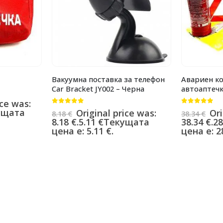
Вакуумна поставка за телефон
Авариен ко
Car Bracket JY002 – Черна
автоаптечк
ice was:
0
от 5
0
от 5
ущата
Original price was:
Ori
8.18
€
38.34
€
8.18 €.
5.11
€
Текущата
38.34 €.
28
цена е: 5.11 €.
цена е: 28