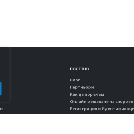
Я
ПОЛЕЗНО
Блог
Партньори
Как да поръчам
Онлайн решаване на спорове
ия
Регистрация и Идентификац
и замяна
Политика за защита на личн