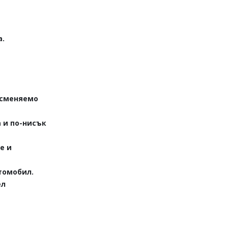
а.
 сменяемо
 и по-нисък
е и
томобил.
ел