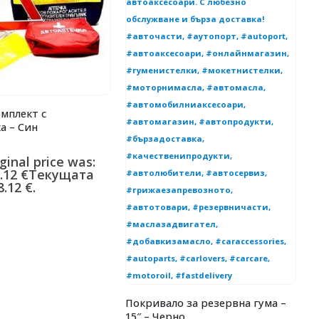
мплект с
К
а – Син
C
0
ginal price was:
1
.12
€
Текущата
1
.12 €.
ц
Покривало за резервна гума –
15″ – Черно