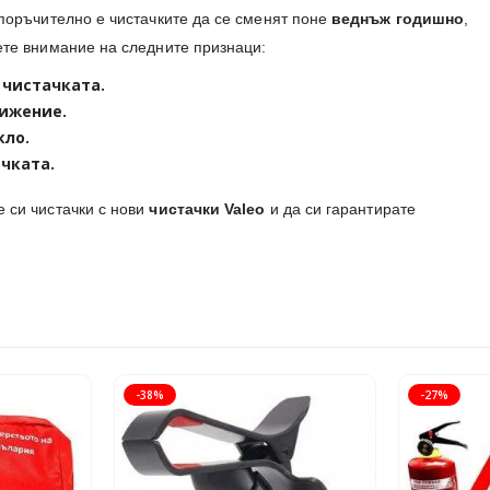
епоръчително е чистачките да се сменят поне
веднъж годишно
,
ете внимание на следните признаци:
 чистачката.
вижение.
кло.
чката.
е си чистачки с нови
чистачки Valeo
и да си гарантирате
-38%
-27%