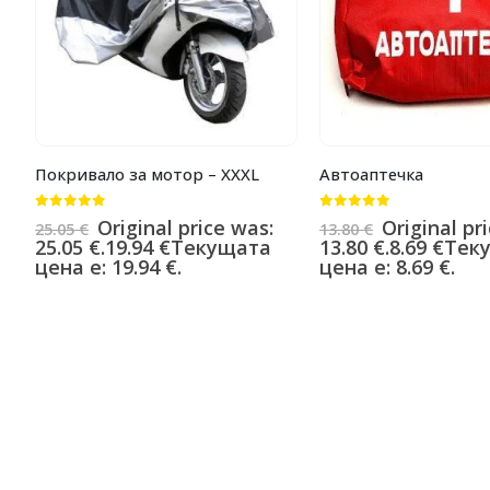
Покривало за мотор – XXXL
Автоаптечка
0
от 5
0
от 5
Original price was:
Original pr
25.05
€
13.80
€
25.05 €.
19.94
€
Текущата
13.80 €.
8.69
€
Тек
цена е: 19.94 €.
цена е: 8.69 €.