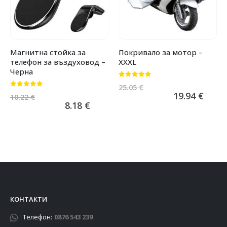
Магнитна стойка за
Покривало за мотор –
телефон за въздуховод –
XXXL
Черна
0
от 5
25.05
€
0
от 5
19.94
€
10.22
€
8.18
€
КОНТАКТИ
Телефон:
0876 543 239