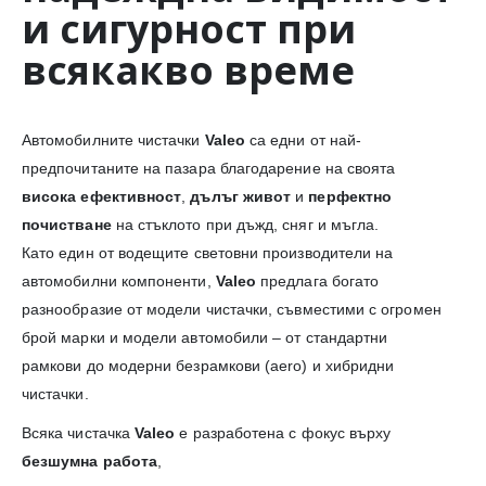
и сигурност при
всякакво време
Автомобилните чистачки
Valeo
са едни от най-
предпочитаните на пазара благодарение на своята
висока ефективност
,
дълъг живот
и
перфектно
почистване
на стъклото при дъжд, сняг и мъгла.
Като един от водещите световни производители на
автомобилни компоненти,
Valeo
предлага богато
разнообразие от модели чистачки, съвместими с огромен
брой марки и модели автомобили – от стандартни
рамкови до модерни безрамкови (aero) и хибридни
чистачки.
Всяка чистачка
Valeo
е разработена с фокус върху
безшумна работа
,