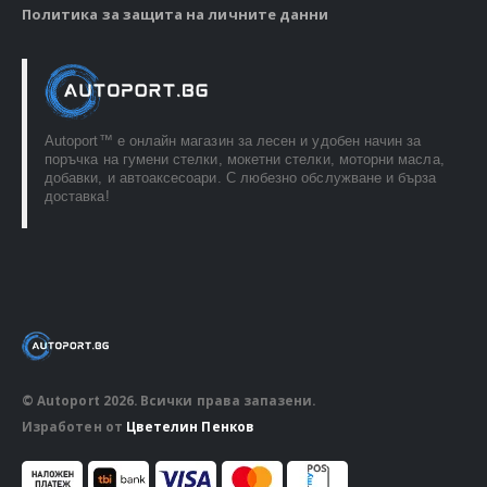
Политика за защита на личните данни
Autoport™ e онлайн магазин за лесен и удобен начин за
поръчка на гумени стелки, мокетни стелки, моторни масла,
добавки, и автоаксесоари. С любезно обслужване и бърза
доставка!
© Autoport 2026. Всички права запазени.
Изработен от
Цветелин Пенков