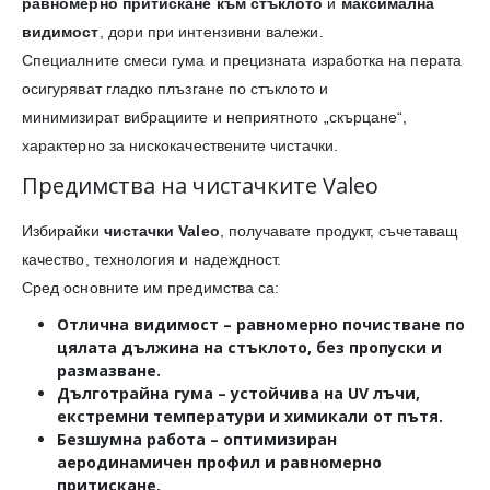
равномерно притискане към стъклото
и
максимална
видимост
, дори при интензивни валежи.
Специалните смеси гума и прецизната изработка на перата
осигуряват гладко плъзгане по стъклото и
минимизират вибрациите и неприятното „скърцане“,
характерно за нискокачествените чистачки.
Предимства на чистачките Valeo
Избирайки
чистачки Valeo
, получавате продукт, съчетаващ
качество, технология и надеждност.
Сред основните им предимства са:
Отлична видимост
– равномерно почистване по
цялата дължина на стъклото, без пропуски и
размазване.
Дълготрайна гума
– устойчива на UV лъчи,
екстремни температури и химикали от пътя.
Безшумна работа
– оптимизиран
аеродинамичен профил и равномерно
притискане.