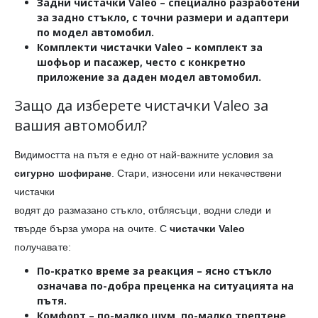
Задни чистачки Valeo
– специално разработени
за задно стъкло, с точни размери и адаптери
по модел автомобил.
Комплекти чистачки Valeo
– комплект за
шофьор и пасажер, често с конкретно
приложение за даден модел автомобил.
Защо да изберете чистачки Valeo за
вашия автомобил?
Видимостта на пътя е едно от най-важните условия за
сигурно шофиране
. Стари, износени или некачествени
чистачки
водят до размазано стъкло, отблясъци, водни следи и
твърде бърза умора на очите. С
чистачки Valeo
получавате:
По-кратко време за реакция
– ясно стъкло
означава по-добра преценка на ситуацията на
пътя.
Комфорт
– по-малко шум, по-малко трептене,