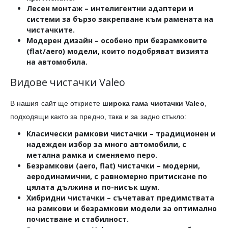
Лесен монтаж
– интелигентни адаптери и
системи за бързо закрепване към рамената на
чистачките.
Модерен дизайн
– особено при безрамковите
(flat/aero) модели, които подобряват визията
на автомобила.
Видове чистачки Valeo
В нашия сайт ще откриете
широка гама чистачки Valeo
,
подходящи както за предно, така и за задно стъкло:
Класически рамкови чистачки
– традиционен и
надежден избор за много автомобили, с
метална рамка и сменяемо перо.
Безрамкови (aero, flat) чистачки
– модерни,
аеродинамични, с равномерно притискане по
цялата дължина и по-нисък шум.
Хибридни чистачки
– съчетават предимствата
на рамкови и безрамкови модели за оптимално
почистване и стабилност.