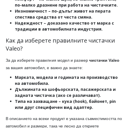
по-малко дразнене при работа на чистачките.
Икономичност
– по-дълъг живот на перата
спестява средства от честа смяна.
Надеждност
– доказано качество от марка с
традиции в автомобилната индустрия.
Как да изберете правилните чистачки
Valeo?
За да изберете правилния модел и размер
чистачки Valeo
за вашия автомобил, е важно да знаете:
Марката, модела и годината на производство
на автомобила.
Дължината
на шофьорската, пасажерската и
задната чистачка (ако се различават).
Типа на захващане
– кука (hook), байонет, pin
или друг специфичен вид адаптер.
В описанието на всеки продукт е указана съвместимостта по
автомобил и размери, така че лесно да откриете