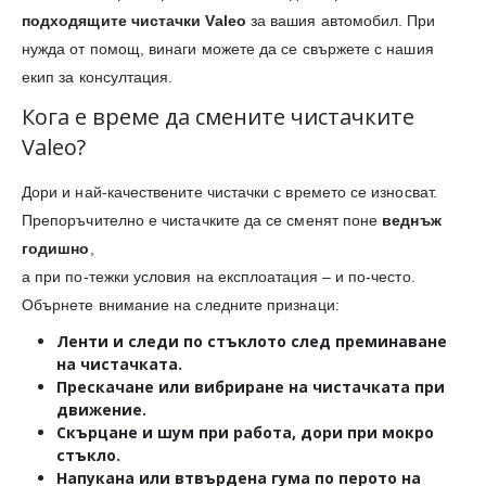
подходящите чистачки Valeo
за вашия автомобил. При
нужда от помощ, винаги можете да се свържете с нашия
екип за консултация.
Кога е време да смените чистачките
Valeo?
Дори и най-качествените чистачки с времето се износват.
Препоръчително е чистачките да се сменят поне
веднъж
годишно
,
а при по-тежки условия на експлоатация – и по-често.
Обърнете внимание на следните признаци:
Ленти и следи
по стъклото след преминаване
на чистачката.
Прескачане или вибриране
на чистачката при
движение.
Скърцане и шум
при работа, дори при мокро
стъкло.
Напукана или втвърдена гума
по перото на