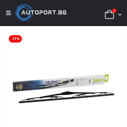
0
-21%