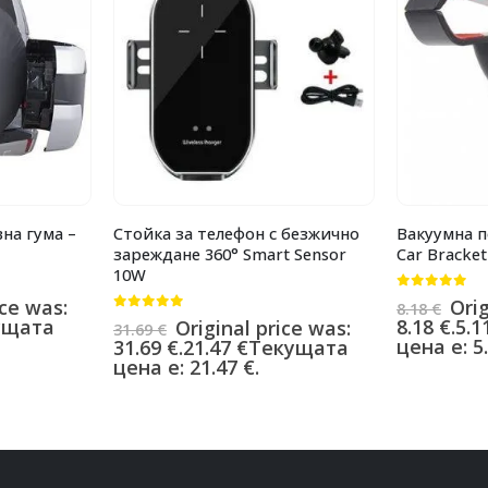
на гума –
Стойка за телефон с безжично
Вакуумна п
зареждане 360° Smart Sensor
Car Bracket
10W
0
от 5
ice was:
Orig
8.18
€
0
от 5
ущата
8.18 €.
5.1
Original price was:
31.69
€
цена е: 5.
31.69 €.
21.47
€
Текущата
цена е: 21.47 €.