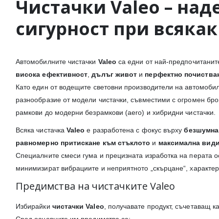
Чистачки
Valeo
– над
сигурност при всяка
Автомобилните чистачки
Valeo
са едни от най-предпочитанит
висока ефективност
,
дълъг живот
и
перфектно почиства
Като един от водещите световни производители на автомоби
разнообразие от модели чистачки, съвместими с огромен бро
рамкови до модерни безрамкови (aero) и хибридни чистачки.
Всяка чистачка
Valeo
е разработена с фокус върху
безшумна
равномерно притискане към стъклото
и
максимална вид
Специалните смеси гума и прецизната изработка на перата ос
минимизират вибрациите и неприятното „скърцане“, характерн
Предимства на чистачките Valeo
Избирайки
чистачки Valeo
, получавате продукт, съчетаващ к