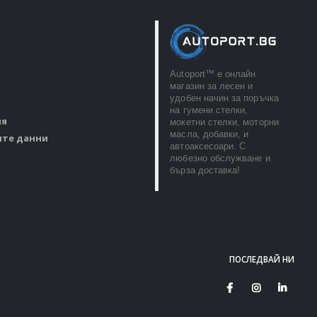
Autoport™ e онлайн
магазин за лесен и
удобен начин за поръчка
на гумени стелки,
ия
мокетни стелки, моторни
масла, добавки, и
ите данни
автоаксесоари. С
любезно обслужване и
бърза доставка!
ПОСЛЕДВАЙ НИ