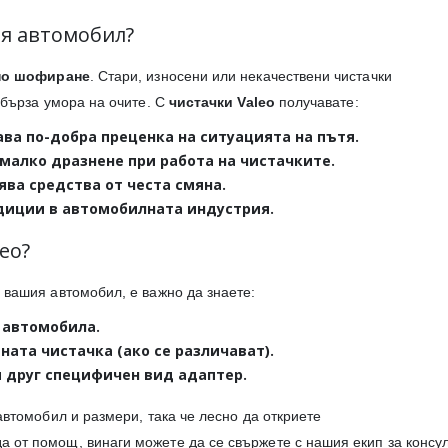
ия автомобил?
но шофиране
. Стари, износени или некачествени чистачки
 бърза умора на очите. С
чистачки Valeo
получавате:
ава по-добра преценка на ситуацията на пътя.
-малко дразнене при работа на чистачките.
ява средства от честа смяна.
адиции в автомобилната индустрия.
eo?
 вашия автомобил, е важно да знаете:
 автомобила.
ата чистачка (ако се различават).
ли друг специфичен вид адаптер.
автомобил и размери, така че лесно да откриете
а от помощ, винаги можете да се свържете с нашия екип за консу