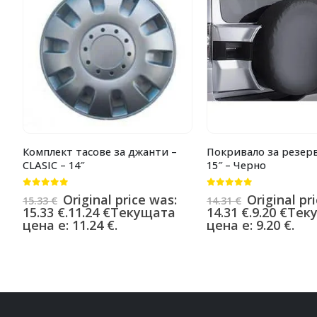
Комплект тасове за джанти –
Покривало за резерв
CLASIC – 14″
15″ – Черно
0
от 5
0
от 5
Original price was:
Original pr
15.33
€
14.31
€
15.33 €.
11.24
€
Текущата
14.31 €.
9.20
€
Тек
цена е: 11.24 €.
цена е: 9.20 €.