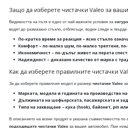
Защо да изберете чистачки Valeo за ваш
Видимостта на пътя е едно от най-важните условия за
сигур
водят до размазано стъкло, отблясъци, водни следи и твърде
По-кратко време за реакция
– ясно стъкло означ
Комфорт
– по-малко шум, по-малко трептене, по
Икономичност
– по-дълъг живот на перата спест
Надеждност
– доказано качество от марка с тр
Как да изберете правилните чистачки Val
За да изберете правилния модел и размер
чистачки Valeo
за
Марката, модела и годината на производство
на
Дължината
на шофьорската, пасажерската и задн
Типа на захващане
– кука (hook), байонет, pin и
В описанието на всеки продукт е указана съвместимостта по 
подходящите чистачки Valeo
за вашия автомобил. При нужд