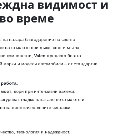
еждна видимост и
кво време
е на пазара благодарение на своята
не
на стъклото при дъжд, сняг и мъгла.
лни компоненти,
Valeo
предлага богато
й марки и модели автомобили – от стандартни
 работа
,
имост
, дори при интензивни валежи.
игуряват гладко плъзгане по стъклото и
о за нискокачествените чистачки.
ачество, технология и надеждност.