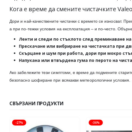
Кога е време да смените чистачките Valeo
Дори и най-качествените чистачки с времето се износват. Пр
а при по-тежки условия на експлоатация – и по-често. Обърн
Ленти и следи
по стъклото след преминаване на
Прескачане или вибриране
на чистачката при д
Скърцане и шум
при работа, дори при мокро стъ
Напукана или втвърдена гума
по перото на чиста
Ако забележите тези симптоми, е време да подмените старит
безопасно шофиране при всякакви метеорологични условия.
СВЪРЗАНИ ПРОДУКТИ
-27%
-36%