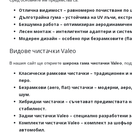
Сред основните им предимства са:
Отлична видимост
– равномерно почистване по ц
Дълготрайна гума
– устойчива на UV лъчи, екст
Безшумна работа
– оптимизиран аеродинамичен 
Лесен монтаж
– интелигентни адаптери и систем
Модерен дизайн
– особено при безрамковите (fl
Видове чистачки Valeo
В нашия сайт ще откриете
широка гама чистачки Valeo
, под
Класически рамкови чистачки
– традиционен и н
перо.
Безрамкови (aero, flat) чистачки
– модерни, аеро
шум.
Хибридни чистачки
– съчетават предимствата н
стабилност.
Задни чистачки Valeo
– специално разработени з
Комплекти чистачки Valeo
– комплект за шофьор
автомобил.