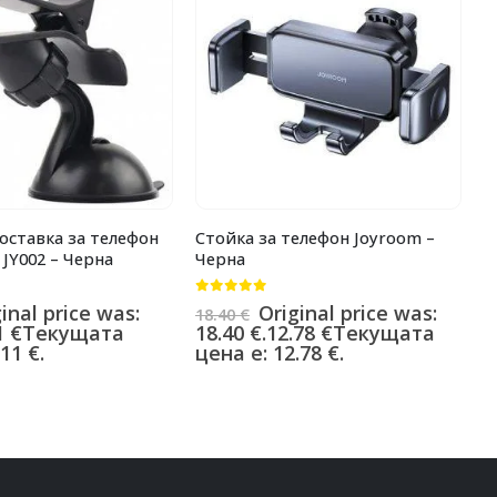
оставка за телефон
Стойка за телефон Joyroom –
П
 JY002 – Черна
Черна
л
0
от 5
0
inal price was:
Original price was:
18.40
€
1
1
€
Текущата
18.40 €.
12.78
€
Текущата
1
11 €.
цена е: 12.78 €.
ц