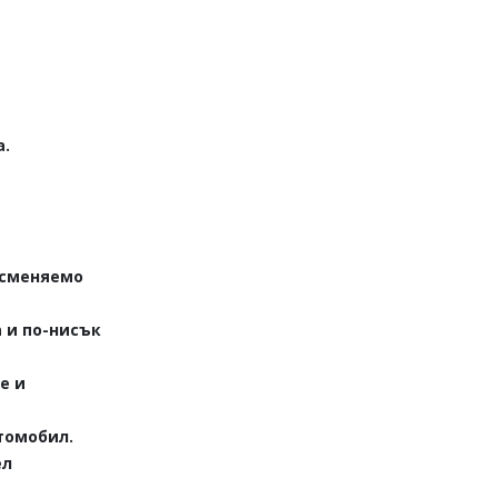
а.
 сменяемо
 и по-нисък
е и
томобил.
ел