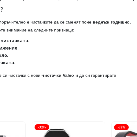
?
епоръчително е чистачките да се сменят поне
веднъж годишно
,
ете внимание на следните признаци:
 чистачката.
вижение.
кло.
чката.
е си чистачки с нови
чистачки Valeo
и да си гарантирате
-32%
-38%