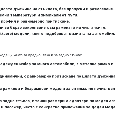
ялата дължина на стъклото, без пропуски и размазване.
ремни температури и химикали от пътя.
профил и равномерно притискане.
и за бързо закрепване към рамената на чистачките.
at/aero) модели, които подобряват визията на автомобил
ходящи както за предно, така и за задно стъкло:
адежден избор за много автомобили, с метална рамка и
динамични, с равномерно притискане по цялата дължина
а рамкови и безрамкови модели за оптимално почистван
а задно стъкло, с точни размери и адаптери по модел ав
 и пасажер, често с конкретно приложение за даден мод