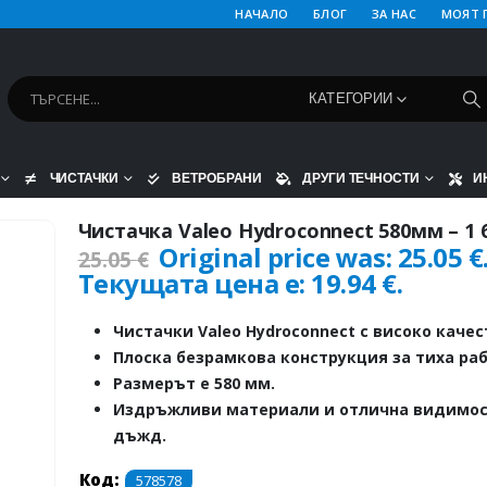
НАЧАЛО
БЛОГ
ЗА НАС
МОЯТ 
КАТЕГОРИИ
ЧИСТАЧКИ
ВЕТРОБРАНИ
ДРУГИ ТЕЧНОСТИ
И
Чистачка Valeo Hydroconnect 580мм – 1
Original price was: 25.05 €
25.05
€
Текущата цена е: 19.94 €.
Чистачки Valeo Hydroconnect с високо качес
Плоска безрамкова конструкция за тиха раб
Размерът е 580 мм.
Издръжливи материали и отлична видимос
дъжд.
Код:
578578