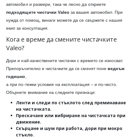
автомобил и размери, така че лесно да откриете
подходящите чистачки Valeo
за вашия автомобил. При
нужда от помощ, винаги можете да се свържете с нашия
екип за консултация.
Кога е време да смените чистачките
Valeo?
Дори и най-качествените чистачки с времето се износват.
Препоръчително е чистачките да се сменят поне
веднъж
годишно
,
а при по-тежки условия на експлоатация – и по-често.
Обърнете внимание на следните признаци:
Ленти и следи
по стъклото след преминаване
на чистачката.
Прескачане или вибриране
на чистачката при
движение.
Скърцане и шум
при работа, дори при мокро
стъкло.