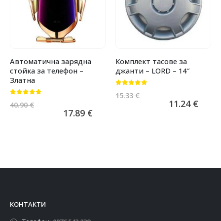
Автоматична зарядна
Комплект тасове за
стойка за телефон –
джанти – LORD – 14″
Златна
0
от 5
15.33
€
0
от 5
11.24
€
40.90
€
17.89
€
КОНТАКТИ