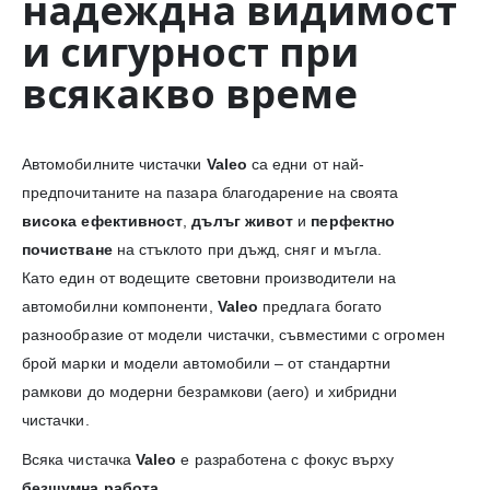
надеждна видимост
и сигурност при
всякакво време
Автомобилните чистачки
Valeo
са едни от най-
предпочитаните на пазара благодарение на своята
висока ефективност
,
дълъг живот
и
перфектно
почистване
на стъклото при дъжд, сняг и мъгла.
Като един от водещите световни производители на
автомобилни компоненти,
Valeo
предлага богато
разнообразие от модели чистачки, съвместими с огромен
брой марки и модели автомобили – от стандартни
рамкови до модерни безрамкови (aero) и хибридни
чистачки.
Всяка чистачка
Valeo
е разработена с фокус върху
безшумна работа
,