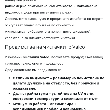
равномерно притискане към стъклото
и
максимална
видимост
, дори при интензивни валежи.
Специалните смеси гума и прецизната изработка на перата
осигуряват гладко плъзгане по стъклото и
минимизират вибрациите и неприятното „скърцане“,
характерно за нискокачествените чистачки.
Предимства на чистачките Valeo
Избирайки
чистачки Valeo
, получавате продукт, съчетаващ
качество, технология и надеждност.
Сред основните им предимства са:
Отлична видимост
– равномерно почистване по
цялата дължина на стъклото, без пропуски и
размазване.
Дълготрайна гума
– устойчива на UV лъчи,
екстремни температури и химикали от пътя.
Безшумна работа
– оптимизиран
аеродинамичен профил и равномерно