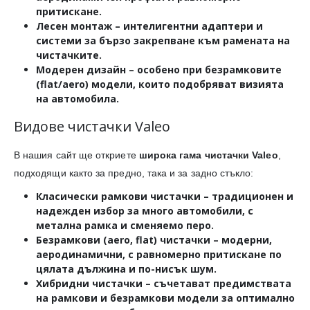
притискане.
Лесен монтаж
– интелигентни адаптери и
системи за бързо закрепване към рамената на
чистачките.
Модерен дизайн
– особено при безрамковите
(flat/aero) модели, които подобряват визията
на автомобила.
Видове чистачки Valeo
В нашия сайт ще откриете
широка гама чистачки Valeo
,
подходящи както за предно, така и за задно стъкло:
Класически рамкови чистачки
– традиционен и
надежден избор за много автомобили, с
метална рамка и сменяемо перо.
Безрамкови (aero, flat) чистачки
– модерни,
аеродинамични, с равномерно притискане по
цялата дължина и по-нисък шум.
Хибридни чистачки
– съчетават предимствата
на рамкови и безрамкови модели за оптимално