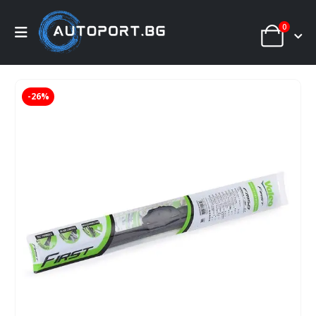
0
-26%