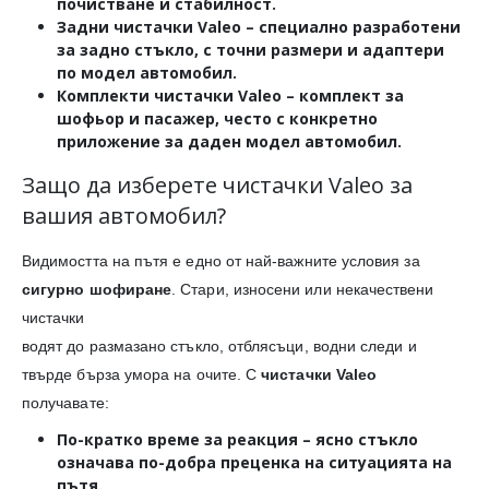
почистване и стабилност.
Задни чистачки Valeo
– специално разработени
за задно стъкло, с точни размери и адаптери
по модел автомобил.
Комплекти чистачки Valeo
– комплект за
шофьор и пасажер, често с конкретно
приложение за даден модел автомобил.
Защо да изберете чистачки Valeo за
вашия автомобил?
Видимостта на пътя е едно от най-важните условия за
сигурно шофиране
. Стари, износени или некачествени
чистачки
водят до размазано стъкло, отблясъци, водни следи и
твърде бърза умора на очите. С
чистачки Valeo
получавате:
По-кратко време за реакция
– ясно стъкло
означава по-добра преценка на ситуацията на
пътя.