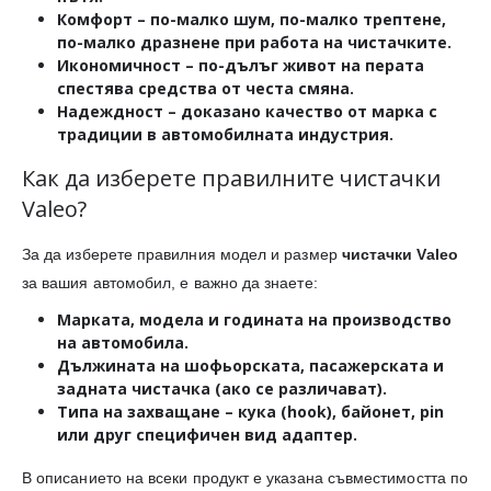
Комфорт
– по-малко шум, по-малко трептене,
по-малко дразнене при работа на чистачките.
Икономичност
– по-дълъг живот на перата
спестява средства от честа смяна.
Надеждност
– доказано качество от марка с
традиции в автомобилната индустрия.
Как да изберете правилните чистачки
Valeo?
За да изберете правилния модел и размер
чистачки Valeo
за вашия автомобил, е важно да знаете:
Марката, модела и годината на производство
на автомобила.
Дължината
на шофьорската, пасажерската и
задната чистачка (ако се различават).
Типа на захващане
– кука (hook), байонет, pin
или друг специфичен вид адаптер.
В описанието на всеки продукт е указана съвместимостта по