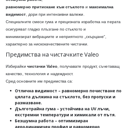
равномерно притискане към стъклото
и
максимална
видимост
, дори при интензивни валежи.
Специалните смеси гума и прецизната изработка на перата
осигуряват гладко плъзгане по стъклото и
минимизират вибрациите и неприятното „скърцане“,
характерно за нискокачествените чистачки.
Предимства на чистачките Valeo
Избирайки
чистачки Valeo
, получавате продукт, съчетаващ
качество, технология и надеждност.
Сред основните им предимства са:
Отлична видимост
– равномерно почистване по
цялата дължина на стъклото, без пропуски и
размазване.
Дълготрайна гума
– устойчива на UV лъчи,
екстремни температури и химикали от пътя.
Безшумна работа
– оптимизиран
аеродинамичен профил и равномерно