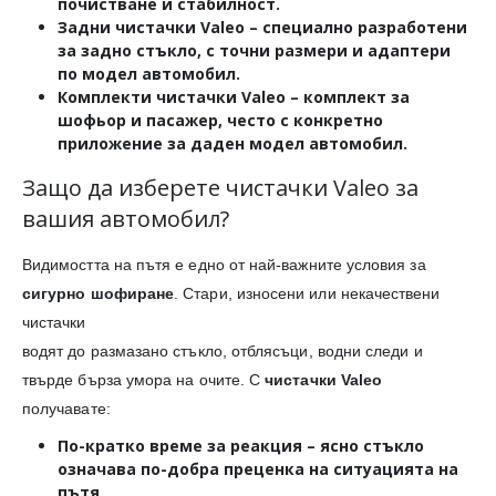
почистване и стабилност.
Задни чистачки Valeo
– специално разработени
за задно стъкло, с точни размери и адаптери
по модел автомобил.
Комплекти чистачки Valeo
– комплект за
шофьор и пасажер, често с конкретно
приложение за даден модел автомобил.
Защо да изберете чистачки Valeo за
вашия автомобил?
Видимостта на пътя е едно от най-важните условия за
сигурно шофиране
. Стари, износени или некачествени
чистачки
водят до размазано стъкло, отблясъци, водни следи и
твърде бърза умора на очите. С
чистачки Valeo
получавате:
По-кратко време за реакция
– ясно стъкло
означава по-добра преценка на ситуацията на
пътя.