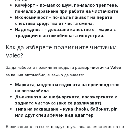
Комфорт
– по-малко шум, по-малко трептене,
по-малко дразнене при работа на чистачките.
Икономичност
– по-дълъг живот на перата
спестява средства от честа смяна.
Надеждност
– доказано качество от марка с
традиции в автомобилната индустрия.
Как да изберете правилните чистачки
Valeo?
За да изберете правилния модел и размер
чистачки Valeo
за вашия автомобил, е важно да знаете:
Марката, модела и годината на производство
на автомобила.
Дължината
на шофьорската, пасажерската и
задната чистачка (ако се различават).
Типа на захващане
– кука (hook), байонет, pin
или друг специфичен вид адаптер.
В описанието на всеки продукт е указана съвместимостта по