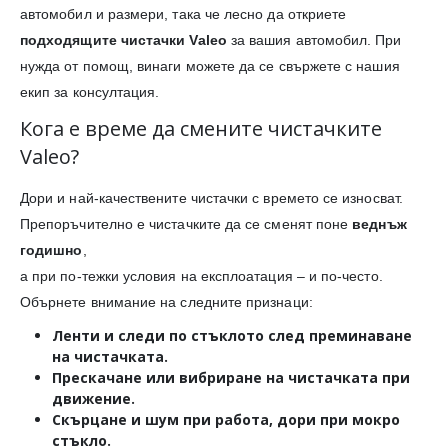
автомобил и размери, така че лесно да откриете
подходящите чистачки Valeo
за вашия автомобил. При
нужда от помощ, винаги можете да се свържете с нашия
екип за консултация.
Кога е време да смените чистачките
Valeo?
Дори и най-качествените чистачки с времето се износват.
Препоръчително е чистачките да се сменят поне
веднъж
годишно
,
а при по-тежки условия на експлоатация – и по-често.
Обърнете внимание на следните признаци:
Ленти и следи
по стъклото след преминаване
на чистачката.
Прескачане или вибриране
на чистачката при
движение.
Скърцане и шум
при работа, дори при мокро
стъкло.