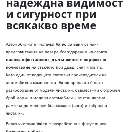
надеждна видимост
и сигурност при
всякакво време
Автомобилните чистачки
Valeo
са едни от най-
предпочитаните на пазара благодарение на своята
висока ефективност
,
дълъг живот
и
перфектно
почистване
на стъклото при дъжд, сняг и мъгла.
Като един от водещите световни производители на
автомобилни компоненти,
Valeo
предлага богато
разнообразие от модели чистачки, съвместими с огромен
брой марки и модели автомобили – от стандартни
рамкови до модерни безрамкови (aero) и хибридни
чистачки.
Всяка чистачка
Valeo
е разработена с фокус върху
безшумна работа
,