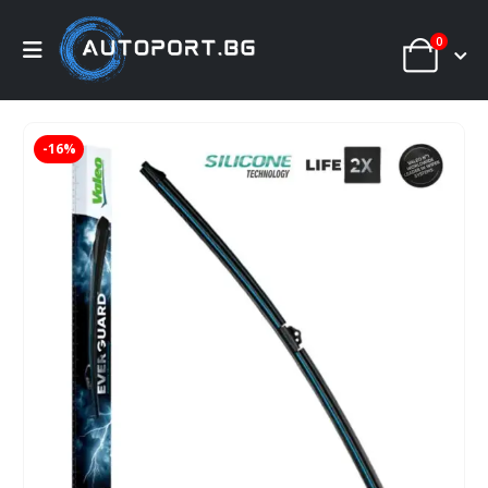
0
-16%