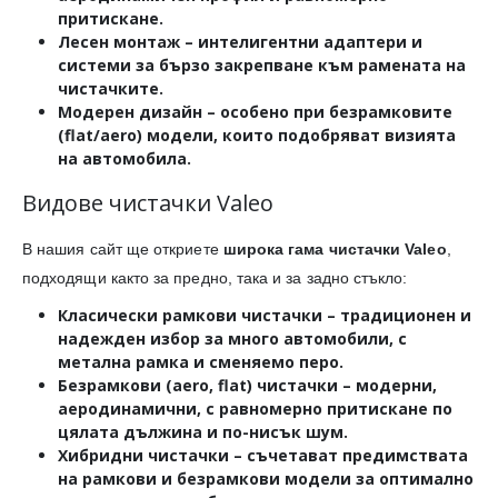
притискане.
Лесен монтаж
– интелигентни адаптери и
системи за бързо закрепване към рамената на
чистачките.
Модерен дизайн
– особено при безрамковите
(flat/aero) модели, които подобряват визията
на автомобила.
Видове чистачки Valeo
В нашия сайт ще откриете
широка гама чистачки Valeo
,
подходящи както за предно, така и за задно стъкло:
Класически рамкови чистачки
– традиционен и
надежден избор за много автомобили, с
метална рамка и сменяемо перо.
Безрамкови (aero, flat) чистачки
– модерни,
аеродинамични, с равномерно притискане по
цялата дължина и по-нисък шум.
Хибридни чистачки
– съчетават предимствата
на рамкови и безрамкови модели за оптимално