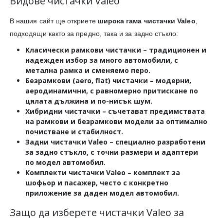
Видове чистачки Valeo
В нашия сайт ще откриете
широка гама чистачки Valeo
,
подходящи както за предно, така и за задно стъкло:
Класически рамкови чистачки
– традиционен и
надежден избор за много автомобили, с
метална рамка и сменяемо перо.
Безрамкови (aero, flat) чистачки
– модерни,
аеродинамични, с равномерно притискане по
цялата дължина и по-нисък шум.
Хибридни чистачки
– съчетават предимствата
на рамкови и безрамкови модели за оптимално
почистване и стабилност.
Задни чистачки Valeo
– специално разработени
за задно стъкло, с точни размери и адаптери
по модел автомобил.
Комплекти чистачки Valeo
– комплект за
шофьор и пасажер, често с конкретно
приложение за даден модел автомобил.
Защо да изберете чистачки Valeo за