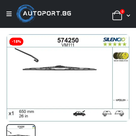
0
-18%