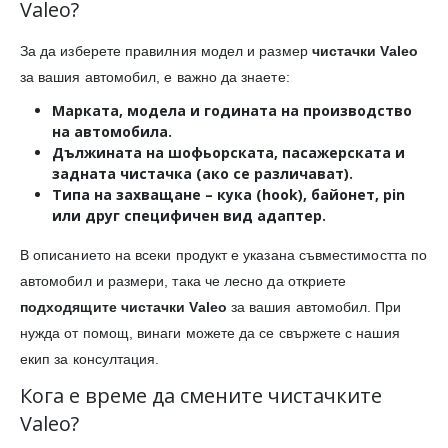
Valeo?
За да изберете правилния модел и размер
чистачки Valeo
за вашия автомобил, е важно да знаете:
Марката, модела и годината на производство
на автомобила.
Дължината
на шофьорската, пасажерската и
задната чистачка (ако се различават).
Типа на захващане
– кука (hook), байонет, pin
или друг специфичен вид адаптер.
В описанието на всеки продукт е указана съвместимостта по
автомобил и размери, така че лесно да откриете
подходящите чистачки Valeo
за вашия автомобил. При
нужда от помощ, винаги можете да се свържете с нашия
екип за консултация.
Кога е време да смените чистачките
Valeo?