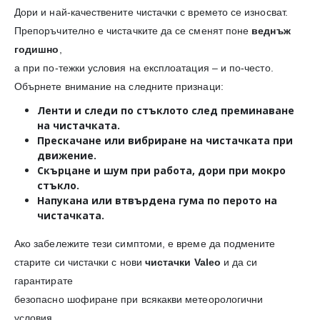
Дори и най-качествените чистачки с времето се износват.
Препоръчително е чистачките да се сменят поне
веднъж
годишно
,
а при по-тежки условия на експлоатация – и по-често.
Обърнете внимание на следните признаци:
Ленти и следи
по стъклото след преминаване
на чистачката.
Прескачане или вибриране
на чистачката при
движение.
Скърцане и шум
при работа, дори при мокро
стъкло.
Напукана или втвърдена гума
по перото на
чистачката.
Ако забележите тези симптоми, е време да подмените
старите си чистачки с нови
чистачки Valeo
и да си
гарантирате
безопасно шофиране при всякакви метеорологични
условия.