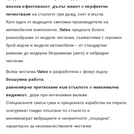
висока ефективност
,
дълъг живот
и
перфектно
почистване
на стъклото при дъжд, сняг и мъгла.
Като един от водещите световни производители на
автомобилни компоненти,
Valeo
предлага богато
разнообразие от модели чистачки, съвместими с огромен
брой марки и модели автомобили – от стандартни
рамкови до модерни безрамкови (aero) и хибридни
чистачки.
Всяка чистачка
Valeo
е разработена с фокус върху
безшумна работа
,
равномерно притискане към стъклото
и
максимална
видимост
, дори при интензивни валежи.
Специалните смеси гума и прецизната изработка на перата
осигуряват гладко плъзгане по стъклото и
минимизират вибрациите и неприятното „скърцане“,
характерно за нискокачествените чистачки.