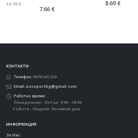
0
от 5
8.69
€
12.78
€
7.66
€
КОНТАКТИ
Телефон:
0876 543 239
Email:
autoportbg@gmail.com
Работно време:
Понеделник - Петък: 9:00 - 18:00
Събота - Неделя: Почивни дни
ИНФОРМАЦИЯ
За Нас