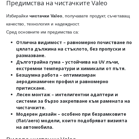
Предимства на чистачките Valeo
Избирайки
чистачки Valeo
, получавате продукт, съчетаващ
качество, технология и надеждност.
Сред основните им предимства са:
Отлична видимост
– равномерно почистване по
цялата дължина на стъклото, без пропуски и
размазване.
Дълготрайна гума
– устойчива на UV лъчи,
екстремни температури и химикали от пътя.
Безшумна работа
– оптимизиран
аеродинамичен профил и равномерно
притискане.
Лесен монтаж
– интелигентни адаптери и
системи за бързо закрепване към рамената на
чистачките.
Модерен дизайн
– особено при безрамковите
(flat/aero) модели, които подобряват визията
на автомобила.