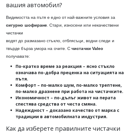
вашия автомобил?
Видимостта на пътя е едно от най-важните условия за
сигурно шофиране
. Стари, износени или некачествени
чистачки
водят до размазано стъкло, отблясъци, водни следи и
твърде бърза умора на очите. С
чистачки Valeo
получавате:
По-кратко време за реакция
– ясно стъкло
означава по-добра преценка на ситуацията на
пътя.
Комфорт
– по-малко шум, по-малко трептене,
по-малко дразнене при работа на чистачките.
Икономичност
– по-дълъг живот на перата
спестява средства от честа смяна.
Надеждност
– доказано качество от марка с
традиции в автомобилната индустрия.
Как да изберете правилните чистачки