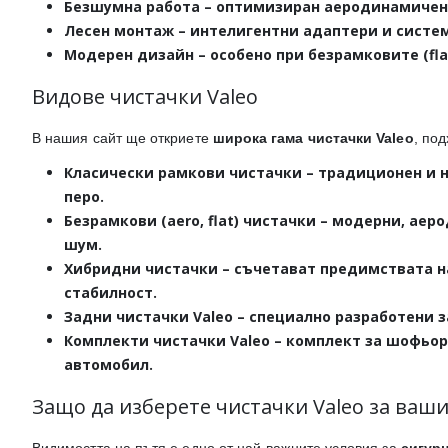
Безшумна работа
– оптимизиран аеродинамичен 
Лесен монтаж
– интелигентни адаптери и систем
Модерен дизайн
– особено при безрамковите (fl
Видове чистачки Valeo
В нашия сайт ще откриете
широка гама чистачки Valeo
, под
Класически рамкови чистачки
– традиционен и н
перо.
Безрамкови (aero, flat) чистачки
– модерни, аеро
шум.
Хибридни чистачки
– съчетават предимствата н
стабилност.
Задни чистачки Valeo
– специално разработени з
Комплекти чистачки Valeo
– комплект за шофьор
автомобил.
Защо да изберете чистачки Valeo за ваш