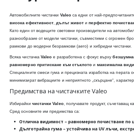
Автомобилните чистачки
Valeo
са едни от най-предпочитанит
висока ефективност
,
дълъг живот
и
перфектно почиства
Като един от водещите световни производители на автомоби
разнообразие от модели чистачки, съвместими с огромен бро
рамкови до модерни безрамкови (aero) и хибридни чистачки.
Всяка чистачка
Valeo
е разработена с фокус върху
безшумна
равномерно притискане към стъклото
и
максимална вид
Специалните смеси гума и прецизната изработка на перата ос
минимизират вибрациите и неприятното „скърцане“, характерн
Предимства на чистачките Valeo
Избирайки
чистачки Valeo
, получавате продукт, съчетаващ к
Сред основните им предимства са:
Отлична видимост
– равномерно почистване по ц
Дълготрайна гума
– устойчива на UV лъчи, екст