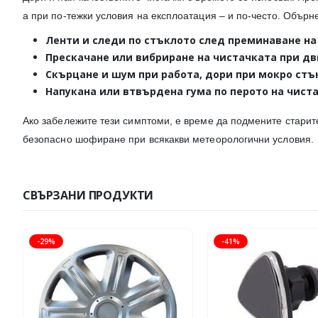
а при по-тежки условия на експлоатация – и по-често. Обърн
Ленти и следи
по стъклото след преминаване на
Прескачане или вибриране
на чистачката при д
Скърцане и шум
при работа, дори при мокро стъ
Напукана или втвърдена гума
по перото на чиста
Ако забележите тези симптоми, е време да подмените старит
безопасно шофиране при всякакви метеорологични условия.
СВЪРЗАНИ ПРОДУКТИ
-29%
-41%