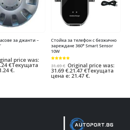
асове за джанти –
Стойка за телефон с безжично
П
″
зареждане 360° Smart Sensor
л
10W
0
ginal price was:
1
0
от 5
.24
€
Текущата
1
Original price was:
31.69
€
.24 €.
ц
31.69 €.
21.47
€
Текущата
цена е: 21.47 €.