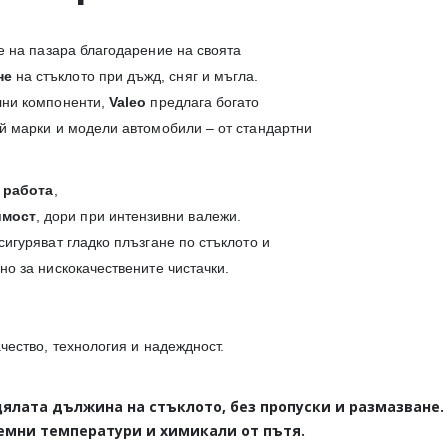
е на пазара благодарение на своята
не
на стъклото при дъжд, сняг и мъгла.
лни компоненти,
Valeo
предлага богато
й марки и модели автомобили – от стандартни
 работа
,
имост
, дори при интензивни валежи.
игуряват гладко плъзгане по стъклото и
о за нискокачествените чистачки.
ачество, технология и надеждност.
ялата дължина на стъклото, без пропуски и размазване.
ремни температури и химикали от пътя.