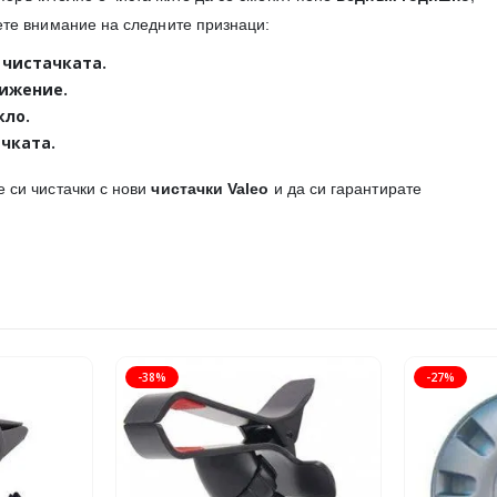
ете внимание на следните признаци:
 чистачката.
вижение.
кло.
чката.
е си чистачки с нови
чистачки Valeo
и да си гарантирате
-38%
-27%