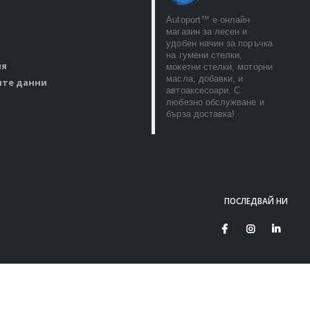
Autoport™ e онлайн
магазин за лесен и
удобен начин за поръчка
на гумени стелки,
ия
мокетни стелки, моторни
масла, добавки, и
ите данни
автоаксесоари. С
любезно обслужване и
бърза доставка!
ПОСЛЕДВАЙ НИ