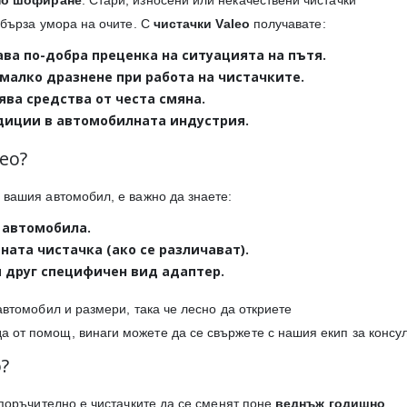
но шофиране
. Стари, износени или некачествени чистачки
 бърза умора на очите. С
чистачки Valeo
получавате:
ава по-добра преценка на ситуацията на пътя.
-малко дразнене при работа на чистачките.
ява средства от честа смяна.
адиции в автомобилната индустрия.
eo?
 вашия автомобил, е важно да знаете:
 автомобила.
ата чистачка (ако се различават).
ли друг специфичен вид адаптер.
автомобил и размери, така че лесно да откриете
а от помощ, винаги можете да се свържете с нашия екип за консу
?
епоръчително е чистачките да се сменят поне
веднъж годишно
,