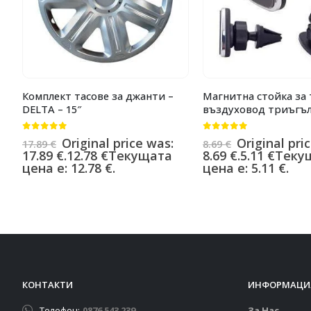
Комплект тасове за джанти –
Магнитна стойка за 
DELTA – 15″
въздуховод триъгъл
0
от 5
0
от 5
Original price was:
Original pri
17.89
€
8.69
€
17.89 €.
12.78
€
Текущата
8.69 €.
5.11
€
Теку
цена е: 12.78 €.
цена е: 5.11 €.
КОНТАКТИ
ИНФОРМАЦИ
Телефон:
0876 543 239
За Нас