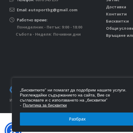
Доставка
Email:
autoportbg@gmail.com
Контакти
Работно време:
Бисквитки
Понеделник - Петък: 9:00 - 18:00
Общи услов
Събота - Неделя: Почивни дни
Връщане ил
© Autoport 2026. Всички права запазени.
„Бисквитките“ ни помагат да подобрим нашите услуги.
Разглеждайки съдържанието на сайта, Вие се
съгласявате и с използването на „бисквитки“
Изработен от
Цветелин Пенков
-
Политика за бисквитки
Разбрах