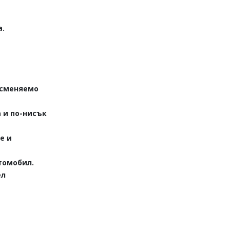
а.
 сменяемо
 и по-нисък
е и
томобил.
ел