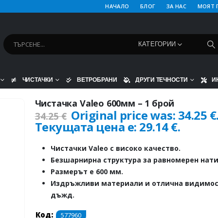
НАЧАЛО
БЛОГ
ЗА НАС
МОЯТ 
КАТЕГОРИИ
ЧИСТАЧКИ
ВЕТРОБРАНИ
ДРУГИ ТЕЧНОСТИ
И
Чистачка Valeo 600мм – 1 брой
Original price was: 34.25 €
34.25
€
Текущата цена е: 29.14 €.
Чистачки Valeo с високо качество.
Безшарнирна структура за равномерен нати
Размерът е 600 мм.
Издръжливи материали и отлична видимос
дъжд.
Код:
577960