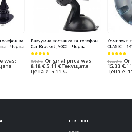
телефон за
Вакуумна поставка за телефон
Комплект т
на – Черна
Car Bracket JY002 – Черна
CLASIC – 14
0
от 5
0
от 5
ce was:
Original price was:
Ori
8.18
€
15.33
€
щата
8.18 €.
5.11
€
Текущата
15.33 €.
11
цена е: 5.11 €.
цена е: 11
Я
ПОЛЕЗНО
Блог