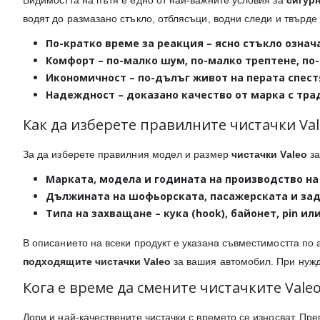
Видимостта на пътя е едно от най-важните условия за
сигур
водят до размазано стъкло, отблясъци, водни следи и твърде
По-кратко време за реакция
– ясно стъкло означ
Комфорт
– по-малко шум, по-малко трептене, по
Икономичност
– по-дълъг живот на перата спест
Надеждност
– доказано качество от марка с тр
Как да изберете правилните чистачки Val
За да изберете правилния модел и размер
чистачки Valeo
за
Марката, модела и годината на производство
на
Дължината
на шофьорската, пасажерската и задн
Типа на захващане
– кука (hook), байонет, pin и
В описанието на всеки продукт е указана съвместимостта по 
подходящите чистачки Valeo
за вашия автомобил. При нужд
Кога е време да смените чистачките Valeo
Дори и най-качествените чистачки с времето се износват. Пр