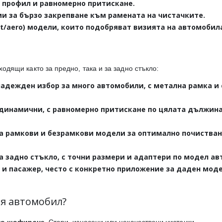
профил и равномерно притискане.
и за бързо закрепване към рамената на чистачките.
at/aero) модели, които подобряват визията на автомобил
ходящи както за предно, така и за задно стъкло:
адежден избор за много автомобили, с метална рамка и
динамични, с равномерно притискане по цялата дължина
а рамкови и безрамкови модели за оптимално почистван
а задно стъкло, с точни размери и адаптери по модел ав
 и пасажер, често с конкретно приложение за даден мод
ия автомобил?