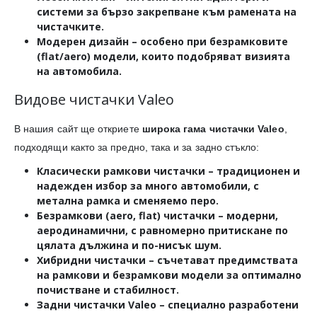
системи за бързо закрепване към рамената на
чистачките.
Модерен дизайн
– особено при безрамковите
(flat/aero) модели, които подобряват визията
на автомобила.
Видове чистачки Valeo
В нашия сайт ще откриете
широка гама чистачки Valeo
,
подходящи както за предно, така и за задно стъкло:
Класически рамкови чистачки
– традиционен и
надежден избор за много автомобили, с
метална рамка и сменяемо перо.
Безрамкови (aero, flat) чистачки
– модерни,
аеродинамични, с равномерно притискане по
цялата дължина и по-нисък шум.
Хибридни чистачки
– съчетават предимствата
на рамкови и безрамкови модели за оптимално
почистване и стабилност.
Задни чистачки Valeo
– специално разработени