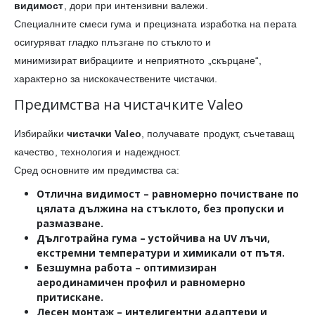
видимост
, дори при интензивни валежи.
Специалните смеси гума и прецизната изработка на перата
осигуряват гладко плъзгане по стъклото и
минимизират вибрациите и неприятното „скърцане“,
характерно за нискокачествените чистачки.
Предимства на чистачките Valeo
Избирайки
чистачки Valeo
, получавате продукт, съчетаващ
качество, технология и надеждност.
Сред основните им предимства са:
Отлична видимост
– равномерно почистване по
цялата дължина на стъклото, без пропуски и
размазване.
Дълготрайна гума
– устойчива на UV лъчи,
екстремни температури и химикали от пътя.
Безшумна работа
– оптимизиран
аеродинамичен профил и равномерно
притискане.
Лесен монтаж
– интелигентни адаптери и