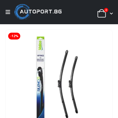
0
-12%