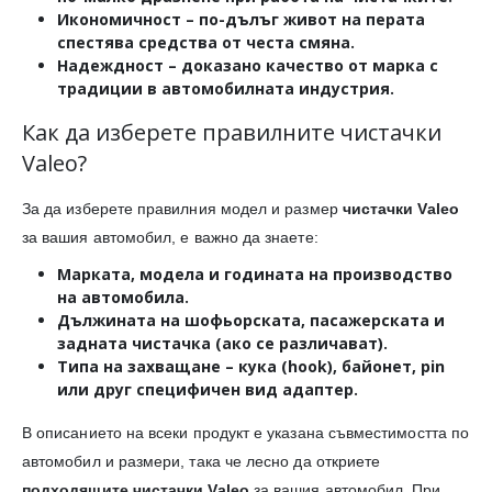
Икономичност
– по-дълъг живот на перата
спестява средства от честа смяна.
Надеждност
– доказано качество от марка с
традиции в автомобилната индустрия.
Как да изберете правилните чистачки
Valeo?
За да изберете правилния модел и размер
чистачки Valeo
за вашия автомобил, е важно да знаете:
Марката, модела и годината на производство
на автомобила.
Дължината
на шофьорската, пасажерската и
задната чистачка (ако се различават).
Типа на захващане
– кука (hook), байонет, pin
или друг специфичен вид адаптер.
В описанието на всеки продукт е указана съвместимостта по
автомобил и размери, така че лесно да откриете
подходящите чистачки Valeo
за вашия автомобил. При