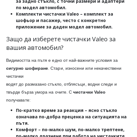
за задно стъкло, с точни размери и адаптери
по модел автомобил.
Комплекти чистачки Valeo
– комплект за
шофьор и пасажер, често с конкретно
приложение за даден модел автомобил.
Защо да изберете чистачки Valeo за
вашия автомобил?
Видимостта на пътя е едно от най-важните условия за
сигурно шофиране
. Стари, износени или некачествени
чистачки
водят до размазано стъкло, отблясъци, водни следи и
твърде бърза умора на очите. С
чистачки Valeo
получавате:
По-кратко време за реакция
– ясно стъкло
означава по-добра преценка на ситуацията на
пътя.
Комфорт
– по-малко шум, по-малко трептене,
по-малко дразнене при работа на чистачките.