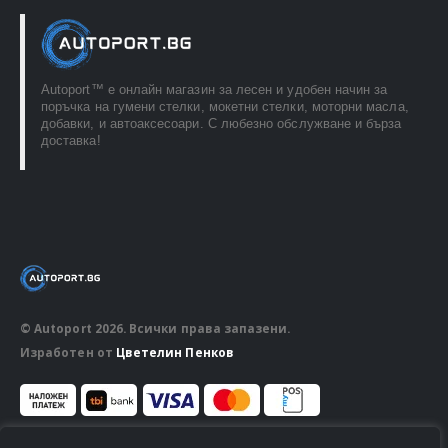
Autoport™ e онлайн магазин за лесен и удобен начин за
поръчка на гумени стелки, мокетни стелки, моторни масла,
добавки, и автоаксесоари. С любезно обслужване и бърза
доставка!
© Autoport 2026. Всички права запазени.
Изработен от
Цветелин Пенков