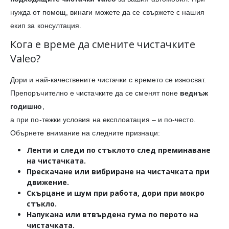
нужда от помощ, винаги можете да се свържете с нашия
екип за консултация.
Кога е време да смените чистачките
Valeo?
Дори и най-качествените чистачки с времето се износват.
Препоръчително е чистачките да се сменят поне
веднъж
годишно
,
а при по-тежки условия на експлоатация – и по-често.
Обърнете внимание на следните признаци:
Ленти и следи
по стъклото след преминаване
на чистачката.
Прескачане или вибриране
на чистачката при
движение.
Скърцане и шум
при работа, дори при мокро
стъкло.
Напукана или втвърдена гума
по перото на
чистачката.