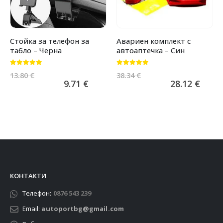
Стойка за телефон за
Авариен комплект с
табло – Черна
автоаптечка – Син
0
от 5
0
от 5
13.80
€
38.34
€
9.71
€
28.12
€
КОНТАКТИ
Телефон:
0876 543 239
Email:
autoportbg@gmail.com