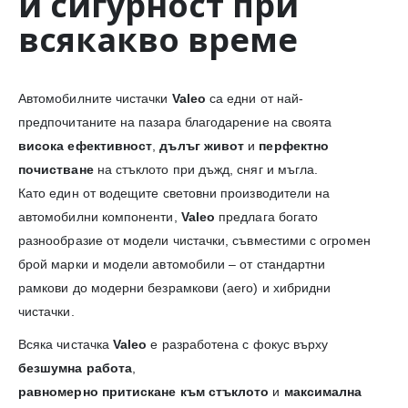
и сигурност при
всякакво време
Автомобилните чистачки
Valeo
са едни от най-
предпочитаните на пазара благодарение на своята
висока ефективност
,
дълъг живот
и
перфектно
почистване
на стъклото при дъжд, сняг и мъгла.
Като един от водещите световни производители на
автомобилни компоненти,
Valeo
предлага богато
разнообразие от модели чистачки, съвместими с огромен
брой марки и модели автомобили – от стандартни
рамкови до модерни безрамкови (aero) и хибридни
чистачки.
Всяка чистачка
Valeo
е разработена с фокус върху
безшумна работа
,
равномерно притискане към стъклото
и
максимална