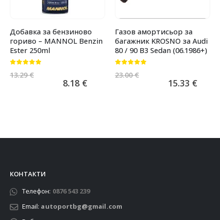
Добавка за бензиново
Газов амортисьор за
гориво – MANNOL Benzin
багажник KROSNO за Audi
Ester 250ml
80 / 90 B3 Sedan (06.1986+)
0
от 5
0
от 5
13.29
€
23.00
€
8.18
€
15.33
€
КОНТАКТИ
Телефон:
0876 543 239
Email:
autoportbg@gmail.com