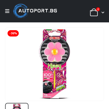
0
-36%