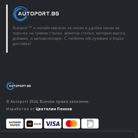
Autoport™ e онлайн магазин за лесен и удобен начин за
поръчка на гумени стелки, мокетни стелки, моторни масла,
добавки, и автоаксесоари. С любезно обслужване и бърза
доставка!
© Autoport 2026. Всички права запазени.
Изработен от
Цветелин Пенков