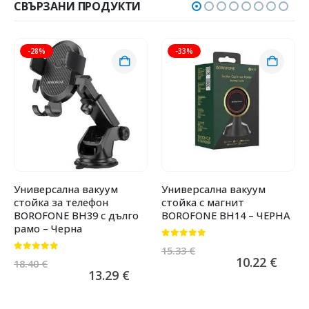
СВЪРЗАНИ ПРОДУКТИ
-28%
-33%
Универсална вакуум
Универсална вакуум
стойка за телефон
стойка с магнит
BOROFONE BH39 с дълго
BOROFONE BH14 – ЧЕРНА
рамо – Черна
0
от 5
15.33
€
0
от 5
10.22
€
18.40
€
13.29
€