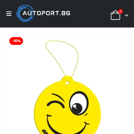
0
-40%