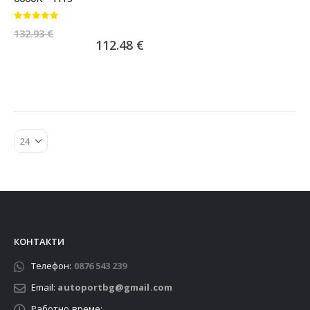
0
от 5
132.93
€
112.48
€
КОНТАКТИ
Телефон:
0876 543 239
Email:
autoportbg@gmail.com
Работно време: