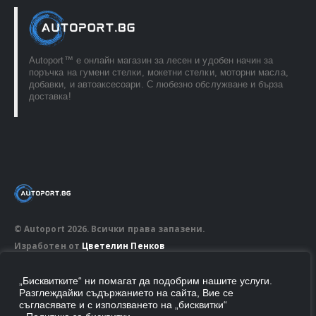
Autoport™ e онлайн магазин за лесен и удобен начин за
поръчка на гумени стелки, мокетни стелки, моторни масла,
добавки, и автоаксесоари. С любезно обслужване и бърза
доставка!
© Autoport 2026. Всички права запазени.
Изработен от
Цветелин Пенков
„Бисквитките“ ни помагат да подобрим нашите услуги.
Разглеждайки съдържанието на сайта, Вие се
съгласявате и с използването на „бисквитки“
ПОСЛЕДВАЙ НИ