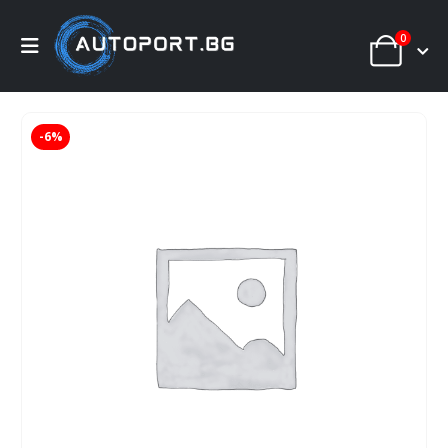
0
-6%