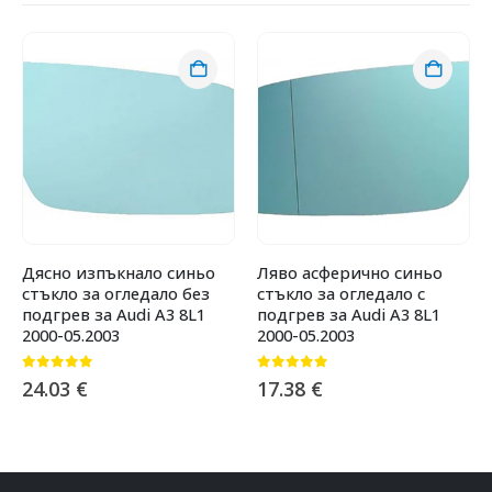
Дясно изпъкнало синьо
Ляво асферично синьо
стъкло за огледало без
стъкло за огледало с
подгрев за Audi A3 8L1
подгрев за Audi A3 8L1
2000-05.2003
2000-05.2003
0
от 5
0
от 5
24.03
€
17.38
€