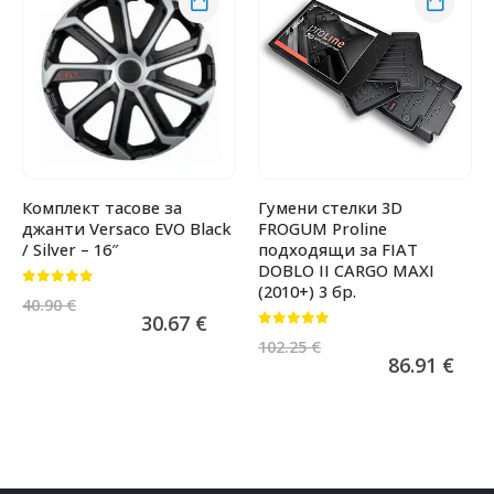
Комплект тасове за
Гумени стелки 3D
джанти Versaco EVO Black
FROGUM Proline
/ Silver – 16″
подходящи за FIAT
DOBLO II CARGO MAXI
(2010+) 3 бр.
0
от 5
40.90
€
30.67
€
0
от 5
102.25
€
86.91
€