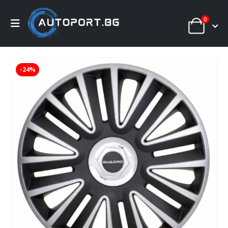
0
-24%