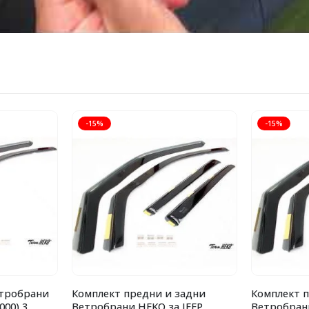
-15%
-15%
етробрани
Комплект предни и задни
Комплект 
000) 3
Ветробрани HEKO за JEEP
Ветробрани