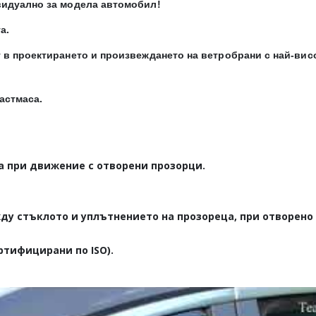
видуално за модела автомобил!
а.
 в проектирането и произвеждането на ветробрани с най-вис
астмаса.
а при движение с отворени прозорци.
ду стъклото и уплътнението на прозореца, при отворено
ртифицирани по ISO).