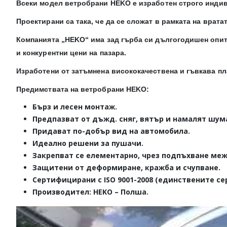
Всеки модел ветробрани HEKO е изработен строго инди
Проектирани са така, че да се сложат в рамката на вратат
Компанията „HEKO“ има зад гърба си дългогодишен опит
и конкурентни цени на пазара.
Изработени от затъмнена висококачествена и гъвкава пл
Предимствата на ветробрани HEKO:
Бърз и лесен монтаж.
Предпазват от дъжд. сняг, вятър и намалят шум
Придават по-добър вид на автомобила.
Идеално решени за пушачи.
Закрепват се елементарно, чрез подпъхване меж
Защитени от деформиране, кражба и счупване.
Сертифицирани с ISO 9001-2008 (единствените се
Производител: HEKO – Полша.