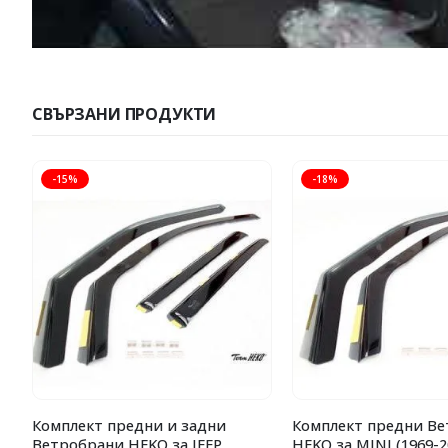
СВЪРЗАНИ ПРОДУКТИ
-15%
-18%
Комплект предни и задни
Комплект предни В
Ветробрани HEKO за JEEP
HEKO за MINI (1969-2