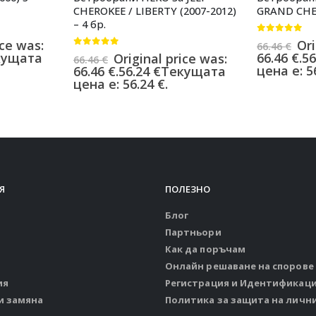
CHEROKEE / LIBERTY (2007-2012)
GRAND CHER
– 4 бр.
0
от 5
ice was:
Ori
66.46
€
0
от 5
кущата
66.46 €.
56
Original price was:
66.46
€
цена е: 56
66.46 €.
56.24
€
Текущата
цена е: 56.24 €.
Я
ПОЛЕЗНО
Блог
Партньори
Как да поръчам
Онлайн решаване на спорове
ия
Регистрация и Идентификац
и замяна
Политика за защита на личн