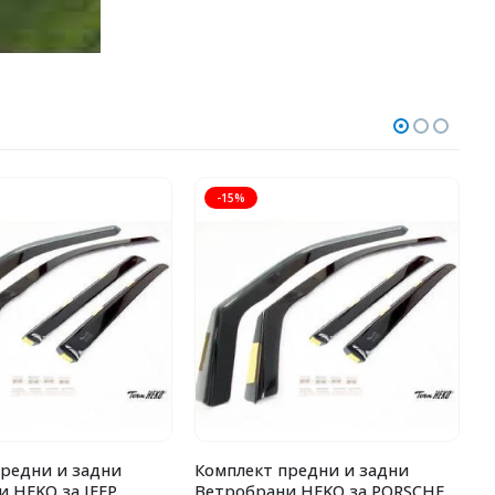
-15%
предни и задни
Комплект предни и задни
К
 HEKO за JEEP
Ветробрани HEKO за PORSCHE
H