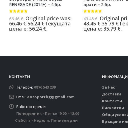
RENEGADE (2014+) – 4 бр.
врати – 2 бр.
0
от 5
0
от 5
Original price was:
Original pr
66.46
€
43.45
€
66.46 €.
56.24
€
Текущата
43.45 €.
35.79
€
Те
цена е: 56.24 €.
цена е: 35.79 €.
КОНТАКТИ
ИНФОРМАЦИ
Телефон:
0876 543 239
За Нас
Доставка
Email:
autoportbg@gmail.com
Контакти
Работно време:
Бисквитки
Понеделник - Петък: 9:00 - 18:00
Общи услов
Събота - Неделя: Почивни дни
Връщане ил