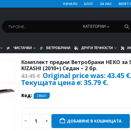
НАЧАЛО
БЛОГ
ЗА НАС
МОЯТ 
КАТЕГОРИИ
ЧИСТАЧКИ
ВЕТРОБРАНИ
ДРУГИ ТЕЧНОСТИ
И
Комплект предни Ветробрани HEKO за 
KIZASHI (2010+) Седан – 2 бр.
Original price was: 43.45 €
43.45
€
Текущата цена е: 35.79 €.
Код:
28641
ДОБАВЯНЕ В КОШНИЦАТА