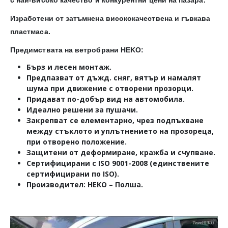
Изработени от затъмнена висококачествена и гъвкава
пластмаса.
Предимствата на ветробрани HEKO:
Бърз и лесен монтаж.
Предпазват от дъжд. сняг, вятър и намалят
шума при движение с отворени прозорци.
Придават по-добър вид на автомобила.
Идеално решени за пушачи.
Закрепват се елементарно, чрез подпъхване
между стъклото и уплътнението на прозореца,
при отворено положение.
Защитени от деформиране, кражба и счупване.
Сертифицирани с ISO 9001-2008 (единствените
сертифицирани по ISO).
Производител: HEKO – Полша.