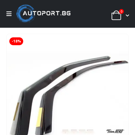
0
-18%