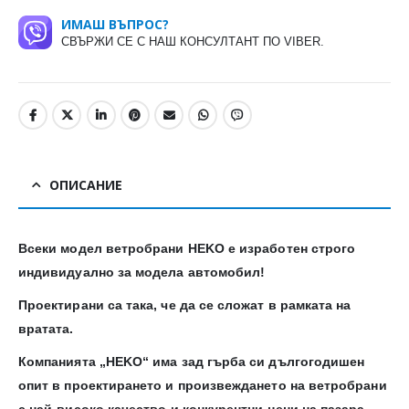
ИМАШ ВЪПРОС?
СВЪРЖИ СЕ С НАШ КОНСУЛТАНТ ПО VIBER.
ОПИСАНИЕ
Всеки модел ветробрани HEKO е изработен строго
индивидуално за модела автомобил!
Проектирани са така, че да се сложат в рамката на
вратата.
Компанията „HEKO“ има зад гърба си дългогодишен
опит в проектирането и произвеждането на ветробрани
с най-високо качество и конкурентни цени на пазара.