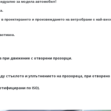
видуално за модела автомобил!
а.
 в проектирането и произвеждането на ветробрани с най-вис
астмаса.
а при движение с отворени прозорци.
ду стъклото и уплътнението на прозореца, при отворено
ртифицирани по ISO).