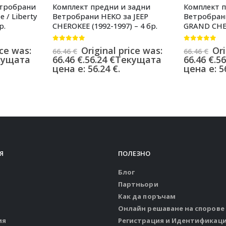
етробрани
Комплект предни и задни
Комплект 
 / Liberty
Ветробрани HEKO за JEEP
Ветробрани
р.
CHEROKEE (1992-1997) – 4 бр.
GRAND CHER
0
от 5
0
от 5
ice was:
Original price was:
Ori
66.46
€
66.46
€
кущата
66.46 €.
56.24
€
Текущата
66.46 €.
56
цена е: 56.24 €.
цена е: 56
Я
ПОЛЕЗНО
Блог
Партньори
Как да поръчам
Онлайн решаване на спорове
ия
Регистрация и Идентификац