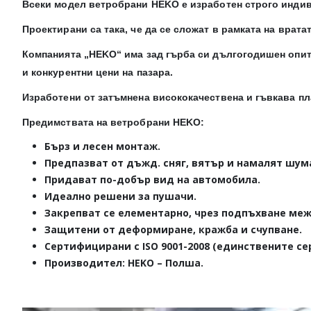
Всеки модел ветробрани HEKO е изработен строго инди
Проектирани са така, че да се сложат в рамката на вратат
Компанията „HEKO“ има зад гърба си дългогодишен опит
и конкурентни цени на пазара.
Изработени от затъмнена висококачествена и гъвкава пл
Предимствата на ветробрани HEKO:
Бърз и лесен монтаж.
Предпазват от дъжд. сняг, вятър и намалят шум
Придават по-добър вид на автомобила.
Идеално решени за пушачи.
Закрепват се елементарно, чрез подпъхване меж
Защитени от деформиране, кражба и счупване.
Сертифицирани с ISO 9001-2008 (единствените се
Производител: HEKO – Полша.