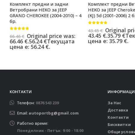
Комплект предни и задни
Комплект предни В
Ветробрани HEKO за JEEP
HEKO за JEEP Cherokee
GRAND CHEROKEE (2004-2010) – 4
(KJ) 5d (2001-2006) 2 б
бр.
0
от 5
Original pr
43.45
€
0
от 5
43.45 €.
35.79
€
Те
Original price was:
66.46
€
цена е: 35.79 €.
66.46 €.
56.24
€
Текущата
цена е: 56.24 €.
КОНТАКТИ
ИНФОРМАЦИ
Телефон:
0876 543 239
За Нас
Доставка
Email:
autoportbg@gmail.com
Контакти
Работно време:
Бисквитки
Понеделник - Петък: 9:00 - 18:00
Общи услов