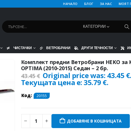
НАЧАЛО
БЛОГ
ЗА НАС
МОЯТ 
КАТЕГОРИИ
ЧИСТАЧКИ
ВЕТРОБРАНИ
ДРУГИ ТЕЧНОСТИ
И
Комплект предни Ветробрани HEKO за 
OPTIMA (2010-2015) Седан – 2 бр.
Original price was: 43.45 €
43.45
€
Текущата цена е: 35.79 €.
Код:
20155
ДОБАВЯНЕ В КОШНИЦАТА