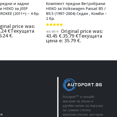
предни и задни
Комплект предни Ветробрани
К
 HEKO за JEEP
HEKO за Volkswagen Passat B5 /
В
OKEE (2011+) – 4 бр.
B5.5 (1997-2004) Седан , Комби –
C
2 бр.
0
ginal price was:
6
0
от 5
.24
€
Текущата
6
Original price was:
43.45
€
.24 €.
ц
43.45 €.
35.79
€
Текущата
цена е: 35.79 €.
Autoport™ e онлайн
магазин за лесен и
удобен начин за поръчка
на гумени стелки,
ия
мокетни стелки, моторни