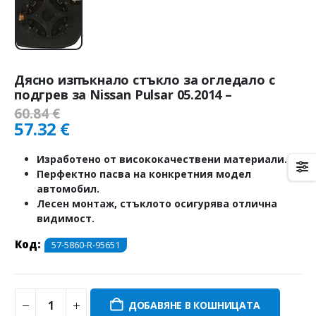
Дясно изпъкнало стъкло за огледало с
подгрев за Nissan Pulsar 05.2014 –
60.84
€
57.32
€
Изработено от висококачествени материали.
Перфектно пасва на конкретния модел
автомобил.
Лесен монтаж, стъклото осигурява отлична
видимост.
Код:
57-5860-R-95651
ДОБАВЯНЕ В КОШНИЦАТА