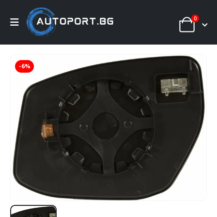
0
-6%