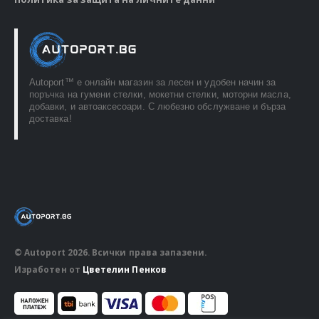
Autoport™ e онлайн магазин за лесен и удобен начин за
поръчка на гумени стелки, мокетни стелки, моторни масла,
добавки, и автоаксесоари. С любезно обслужване и бърза
доставка!
© Autoport 2026. Всички права запазени.
Изработен от
Цветелин Пенков