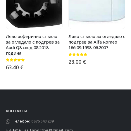
Ляво асферично стъкло
Ляво стъкло за огледало с
за огледало с подгрев за
подгрев за Alfa Romeo
Audi Q8 след 08.2018
166 09.1998-06.2007
година
0
от 5
23.00
€
0
от 5
63.40
€
КОНТАКТИ
Телефон:
0876 543 239
Email:
autoportbg@gmail.com