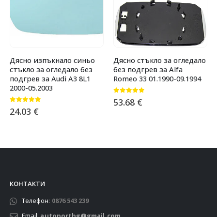
Дясно изпъкнало синьо
Дясно стъкло за огледало
стъкло за огледало без
без подгрев за Alfa
подгрев за Audi A3 8L1
Romeo 33 01.1990-09.1994
2000-05.2003
0
от 5
53.68
€
0
от 5
24.03
€
КОНТАКТИ
Телефон:
0876 543 239
Email:
autoportbg@gmail.com