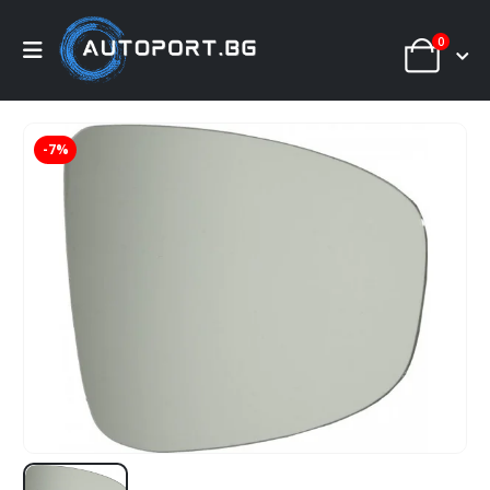
0
-7%