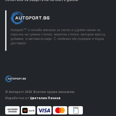
Autoport™ e онлайн магазин за лесен и удобен начин за
поръчка на гумени стелки, мокетни стелки, моторни масла,
добавки, и автоаксесоари. С любезно обслужване и бърза
доставка!
© Autoport 2026. Всички права запазени.
Изработен от
Цветелин Пенков