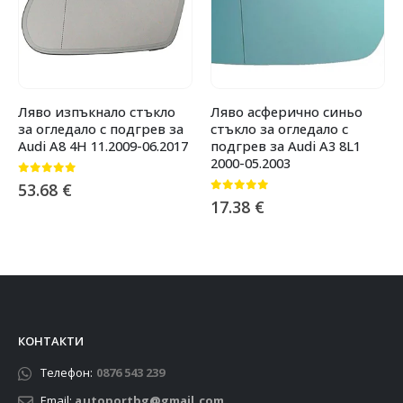
Ляво изпъкнало стъкло
Ляво асферично синьо
за огледало с подгрев за
стъкло за огледало с
Audi A8 4H 11.2009-06.2017
подгрев за Audi A3 8L1
2000-05.2003
0
от 5
53.68
€
0
от 5
17.38
€
КОНТАКТИ
Телефон:
0876 543 239
Email:
autoportbg@gmail.com