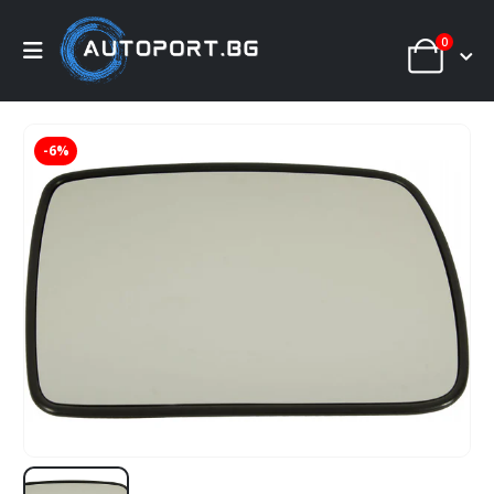
0
-6%