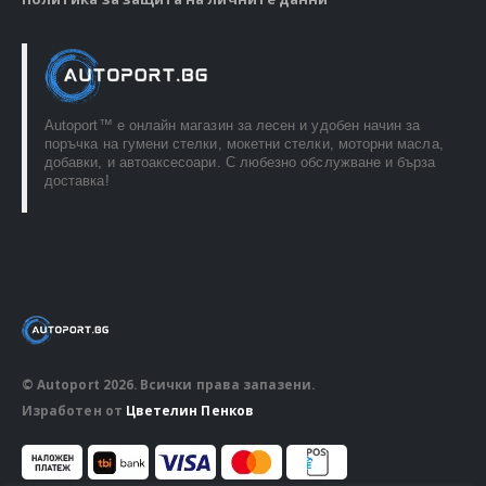
Autoport™ e онлайн магазин за лесен и удобен начин за
поръчка на гумени стелки, мокетни стелки, моторни масла,
добавки, и автоаксесоари. С любезно обслужване и бърза
доставка!
© Autoport 2026. Всички права запазени.
Изработен от
Цветелин Пенков