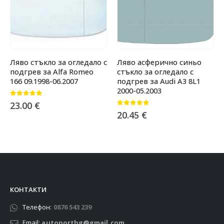
Ляво стъкло за огледало с
Ляво асферично синьо
подгрев за Alfa Romeo
стъкло за огледало с
166 09.1998-06.2007
подгрев за Audi A3 8L1
2000-05.2003
0
от 5
23.00
€
0
от 5
20.45
€
КОНТАКТИ
Телефон:
0876 543 239
Email:
autoportbg@gmail.com