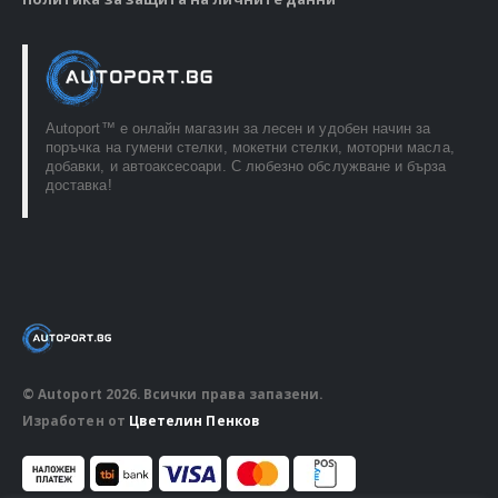
Autoport™ e онлайн магазин за лесен и удобен начин за
поръчка на гумени стелки, мокетни стелки, моторни масла,
добавки, и автоаксесоари. С любезно обслужване и бърза
доставка!
© Autoport 2026. Всички права запазени.
Изработен от
Цветелин Пенков