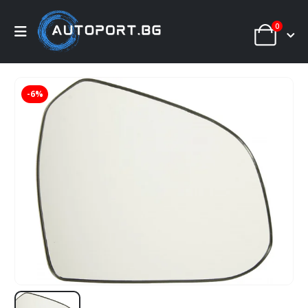
0
-6%