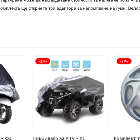
стартиране може да наблюдаване стойности за налягане по kPA, ba
В комплекта ще откриете три адаптора за напомпване на гуми: Вело
-23%
-27%
– XXL
Покривало за ATV – XL
Комплект т