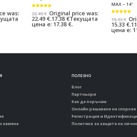
MAX – 14″
0
от 5
ice was:
Original price was:
22.49
€
0
от 5
кущата
22.49 €.
17.38
€
Текущата
Ori
15.33
€
цена е: 17.38 €.
15.33 €.
11
цена е: 11
Я
ПОЛЕЗНО
Блог
Партньори
Как да поръчам
Онлайн решаване на спорове
ия
Регистрация и Идентификац
и замяна
Политика за защита на личн