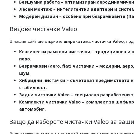
Безшумна работа
– оптимизиран аеродинамичен 
Лесен монтаж
– интелигентни адаптери и систем
Модерен дизайн
– особено при безрамковите (fl
Видове чистачки Valeo
В нашия сайт ще откриете
широка гама чистачки Valeo
, под
Класически рамкови чистачки
– традиционен и н
перо.
Безрамкови (aero, flat) чистачки
– модерни, аеро
шум.
Хибридни чистачки
– съчетават предимствата н
стабилност.
Задни чистачки Valeo
– специално разработени з
Комплекти чистачки Valeo
– комплект за шофьор
автомобил.
Защо да изберете чистачки Valeo за ваш