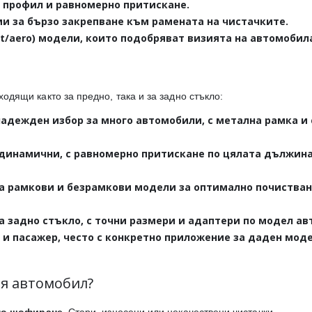
профил и равномерно притискане.
и за бързо закрепване към рамената на чистачките.
at/aero) модели, които подобряват визията на автомобил
ходящи както за предно, така и за задно стъкло:
адежден избор за много автомобили, с метална рамка и
динамични, с равномерно притискане по цялата дължина
а рамкови и безрамкови модели за оптимално почистван
а задно стъкло, с точни размери и адаптери по модел ав
 и пасажер, често с конкретно приложение за даден мод
ия автомобил?