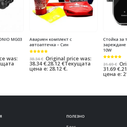
LDNIO MG03
Авариен комплект с
Стойка за 
автоаптечка – Син
зареждане 
10W
0
от 5
ice was:
Original price was:
38.34
€
0
от 5
ущата
38.34 €.
28.12
€
Текущата
Ori
31.69
€
цена е: 28.12 €.
31.69 €.
21
цена е: 21
Я
ПОЛЕЗНО
Блог