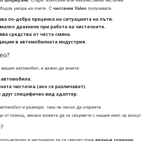
но шофиране
. Стари, износени или некачествени чистачки
 бърза умора на очите. С
чистачки Valeo
получавате:
ава по-добра преценка на ситуацията на пътя.
-малко дразнене при работа на чистачките.
ява средства от честа смяна.
адиции в автомобилната индустрия.
eo?
 вашия автомобил, е важно да знаете:
 автомобила.
ата чистачка (ако се различават).
ли друг специфичен вид адаптер.
автомобил и размери, така че лесно да откриете
а от помощ, винаги можете да се свържете с нашия екип за консу
?
епоръчително е чистачките да се сменят поне
веднъж годишно
,