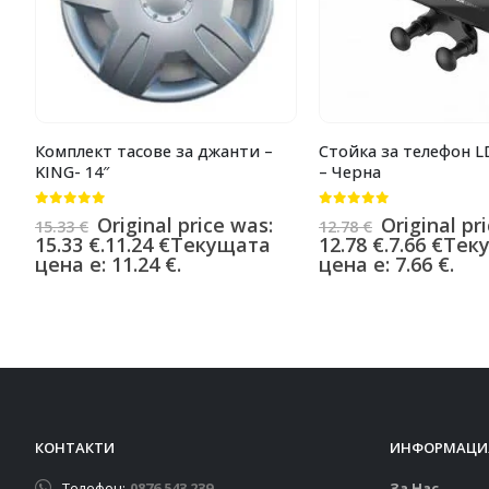
Комплект тасове за джанти –
Стойка за телефон 
KING- 14″
– Черна
0
от 5
0
от 5
Original price was:
Original pr
15.33
€
12.78
€
15.33 €.
11.24
€
Текущата
12.78 €.
7.66
€
Тек
цена е: 11.24 €.
цена е: 7.66 €.
КОНТАКТИ
ИНФОРМАЦИ
Телефон:
0876 543 239
За Нас