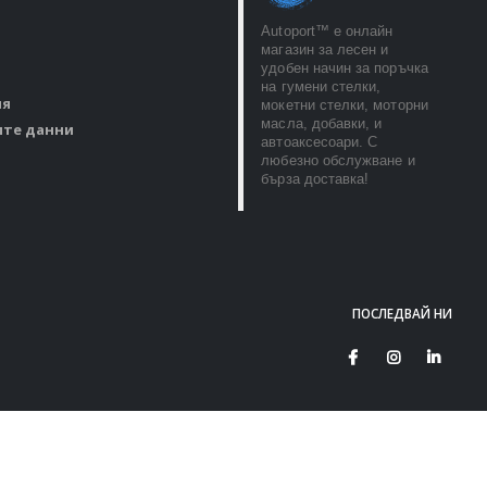
Autoport™ e онлайн
магазин за лесен и
удобен начин за поръчка
на гумени стелки,
ия
мокетни стелки, моторни
масла, добавки, и
ите данни
автоаксесоари. С
любезно обслужване и
бърза доставка!
ПОСЛЕДВАЙ НИ