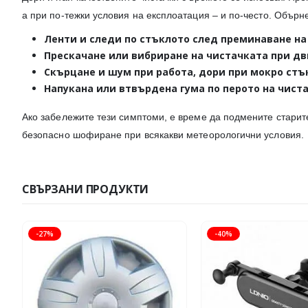
а при по-тежки условия на експлоатация – и по-често. Обърн
Ленти и следи
по стъклото след преминаване на
Прескачане или вибриране
на чистачката при д
Скърцане и шум
при работа, дори при мокро стъ
Напукана или втвърдена гума
по перото на чиста
Ако забележите тези симптоми, е време да подмените старит
безопасно шофиране при всякакви метеорологични условия.
СВЪРЗАНИ ПРОДУКТИ
-27%
-40%