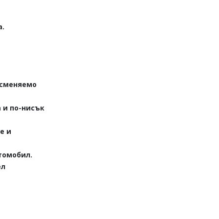
а.
 сменяемо
 и по-нисък
е и
томобил.
ел