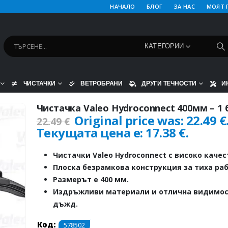
НАЧАЛО
БЛОГ
ЗА НАС
МОЯТ 
КАТЕГОРИИ
ЧИСТАЧКИ
ВЕТРОБРАНИ
ДРУГИ ТЕЧНОСТИ
И
Чистачка Valeo Hydroconnect 400мм – 1
Original price was: 22.49 €
22.49
€
Текущата цена е: 17.38 €.
Чистачки Valeo Hydroconnect с високо качес
Плоска безрамкова конструкция за тиха раб
Размерът е 400 мм.
Издръжливи материали и отлична видимос
дъжд.
Код:
578502