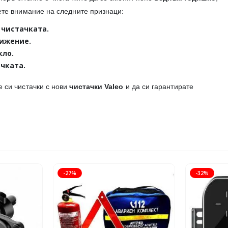
ете внимание на следните признаци:
 чистачката.
вижение.
кло.
чката.
е си чистачки с нови
чистачки Valeo
и да си гарантирате
-27%
-32%