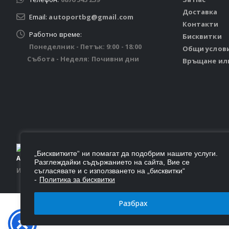
Доставка
Email:
autoportbg@gmail.com
Контакти
Работно време:
Бисквитки
Понеделник - Петък: 9:00 - 18:00
Общи услов
Събота - Неделя: Почивни дни
Връщане ил
© Autoport 2026. Всички права запазени.
„Бисквитките“ ни помагат да подобрим нашите услуги.
Разглеждайки съдържанието на сайта, Вие се
Изработен от
Цветелин Пенков
съгласявате и с използването на „бисквитки“
-
Политика за бисквитки
Разбрах