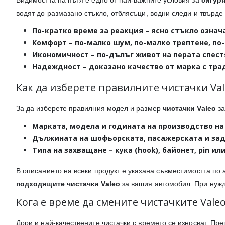
Видимостта на пътя е едно от най-важните условия за
сигур
водят до размазано стъкло, отблясъци, водни следи и твърде
По-кратко време за реакция
– ясно стъкло означ
Комфорт
– по-малко шум, по-малко трептене, по
Икономичност
– по-дълъг живот на перата спест
Надеждност
– доказано качество от марка с тр
Как да изберете правилните чистачки Val
За да изберете правилния модел и размер
чистачки Valeo
за
Марката, модела и годината на производство
на
Дължината
на шофьорската, пасажерската и задн
Типа на захващане
– кука (hook), байонет, pin и
В описанието на всеки продукт е указана съвместимостта по 
подходящите чистачки Valeo
за вашия автомобил. При нужд
Кога е време да смените чистачките Valeo
Дори и най-качествените чистачки с времето се износват. Пр