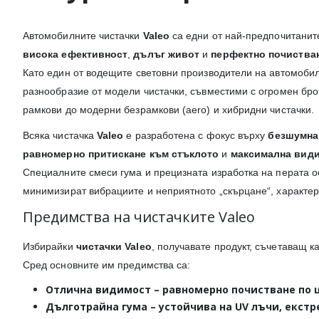
Автомобилните чистачки
Valeo
са едни от най-предпочитанит
висока ефективност
,
дълъг живот
и
перфектно почиства
Като един от водещите световни производители на автомоби
разнообразие от модели чистачки, съвместими с огромен бро
рамкови до модерни безрамкови (aero) и хибридни чистачки.
Всяка чистачка
Valeo
е разработена с фокус върху
безшумна
равномерно притискане към стъклото
и
максимална вид
Специалните смеси гума и прецизната изработка на перата ос
минимизират вибрациите и неприятното „скърцане“, характерн
Предимства на чистачките Valeo
Избирайки
чистачки Valeo
, получавате продукт, съчетаващ к
Сред основните им предимства са:
Отлична видимост
– равномерно почистване по ц
Дълготрайна гума
– устойчива на UV лъчи, екст