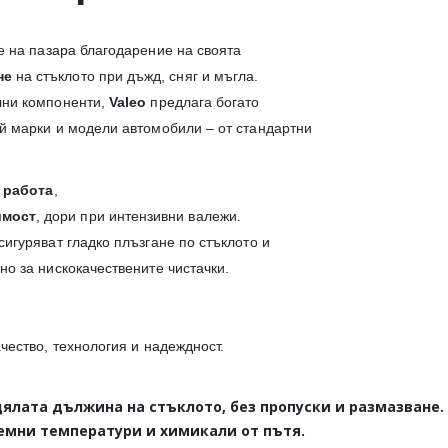
е на пазара благодарение на своята
не
на стъклото при дъжд, сняг и мъгла.
лни компоненти,
Valeo
предлага богато
й марки и модели автомобили – от стандартни
 работа
,
имост
, дори при интензивни валежи.
игуряват гладко плъзгане по стъклото и
о за нискокачествените чистачки.
ачество, технология и надеждност.
ялата дължина на стъклото, без пропуски и размазване.
ремни температури и химикали от пътя.