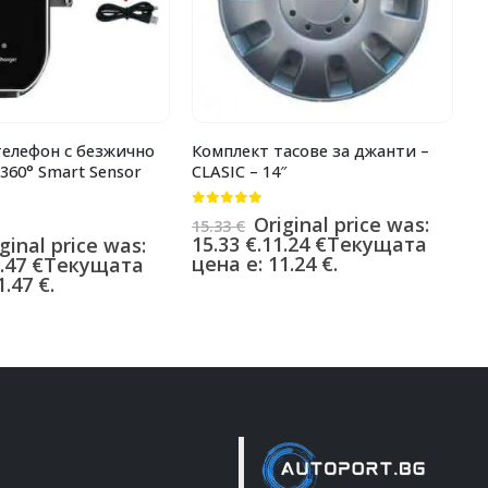
телефон с безжично
Комплект тасове за джанти –
П
360° Smart Sensor
CLASIC – 14″
1
0
от 5
0
Original price was:
15.33
€
1
15.33 €.
11.24
€
Текущата
1
ginal price was:
цена е: 11.24 €.
ц
.47
€
Текущата
.47 €.