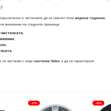
?
епоръчително е чистачките да се сменят поне
веднъж годишно
,
ете внимание на следните признаци:
 чистачката.
вижение.
кло.
чката.
е си чистачки с нови
чистачки Valeo
и да си гарантирате
-27%
-26%