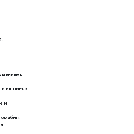
а.
 сменяемо
 и по-нисък
е и
томобил.
ел