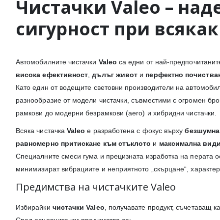
Чистачки
Valeo
– над
сигурност при всяка
Автомобилните чистачки
Valeo
са едни от най-предпочитанит
висока ефективност
,
дълъг живот
и
перфектно почиства
Като един от водещите световни производители на автомоби
разнообразие от модели чистачки, съвместими с огромен бро
рамкови до модерни безрамкови (aero) и хибридни чистачки.
Всяка чистачка
Valeo
е разработена с фокус върху
безшумна
равномерно притискане към стъклото
и
максимална вид
Специалните смеси гума и прецизната изработка на перата ос
минимизират вибрациите и неприятното „скърцане“, характерн
Предимства на чистачките Valeo
Избирайки
чистачки Valeo
, получавате продукт, съчетаващ к