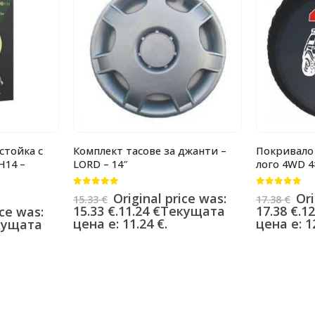
стойка с
Комплект тасове за джанти –
Покривало 
H14 –
LORD – 14″
лого 4WD 4×
0
от 5
0
от 5
Original price was:
Ori
15.33
€
17.38
€
15.33 €.
11.24
€
Текущата
17.38 €.
12
ice was:
цена е: 11.24 €.
цена е: 12
кущата