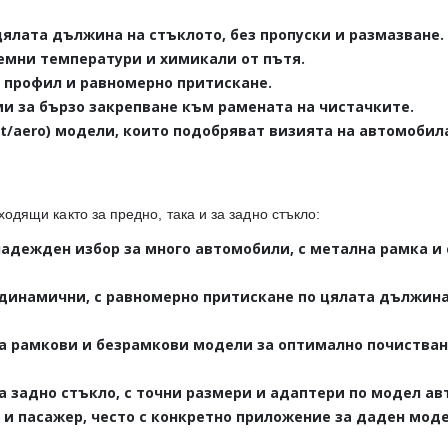
ялата дължина на стъклото, без пропуски и размазване.
ремни температури и химикали от пътя.
профил и равномерно притискане.
и за бързо закрепване към рамената на чистачките.
at/aero) модели, които подобряват визията на автомобил
ходящи както за предно, така и за задно стъкло:
адежден избор за много автомобили, с метална рамка и
динамични, с равномерно притискане по цялата дължина
а рамкови и безрамкови модели за оптимално почистван
а задно стъкло, с точни размери и адаптери по модел ав
 и пасажер, често с конкретно приложение за даден мод