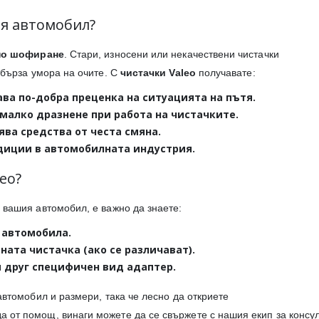
ия автомобил?
но шофиране
. Стари, износени или некачествени чистачки
 бърза умора на очите. С
чистачки Valeo
получавате:
ава по-добра преценка на ситуацията на пътя.
-малко дразнене при работа на чистачките.
ява средства от честа смяна.
адиции в автомобилната индустрия.
eo?
 вашия автомобил, е важно да знаете:
 автомобила.
ата чистачка (ако се различават).
ли друг специфичен вид адаптер.
автомобил и размери, така че лесно да откриете
а от помощ, винаги можете да се свържете с нашия екип за консу