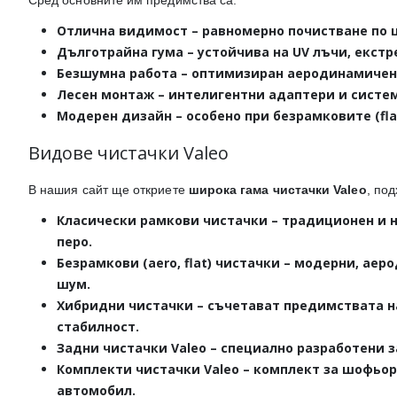
Сред основните им предимства са:
Отлична видимост
– равномерно почистване по ц
Дълготрайна гума
– устойчива на UV лъчи, екст
Безшумна работа
– оптимизиран аеродинамичен 
Лесен монтаж
– интелигентни адаптери и систем
Модерен дизайн
– особено при безрамковите (fl
Видове чистачки Valeo
В нашия сайт ще откриете
широка гама чистачки Valeo
, под
Класически рамкови чистачки
– традиционен и н
перо.
Безрамкови (aero, flat) чистачки
– модерни, аеро
шум.
Хибридни чистачки
– съчетават предимствата н
стабилност.
Задни чистачки Valeo
– специално разработени з
Комплекти чистачки Valeo
– комплект за шофьор
автомобил.