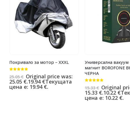
Покривало за мотор – XXXL
Универсална вакуум 
магнит BOROFONE B
ЧЕРНА
0
от 5
Original price was:
25.05
€
25.05 €.
19.94
€
Текущата
0
от 5
цена е: 19.94 €.
Original pr
15.33
€
15.33 €.
10.22
€
Те
цена е: 10.22 €.