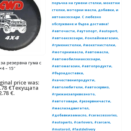
за резервна гума с
К
4 – 15″
P
0
ginal price was:
1
.78
€
Текущата
1
.78 €.
ц