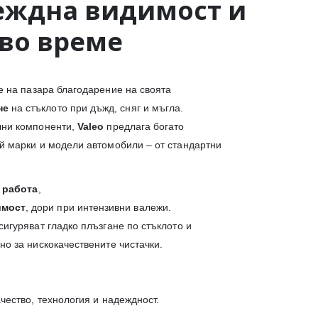
еждна видимост и
кво време
е на пазара благодарение на своята
не
на стъклото при дъжд, сняг и мъгла.
лни компоненти,
Valeo
предлага богато
й марки и модели автомобили – от стандартни
 работа
,
имост
, дори при интензивни валежи.
игуряват гладко плъзгане по стъклото и
о за нискокачествените чистачки.
ачество, технология и надеждност.