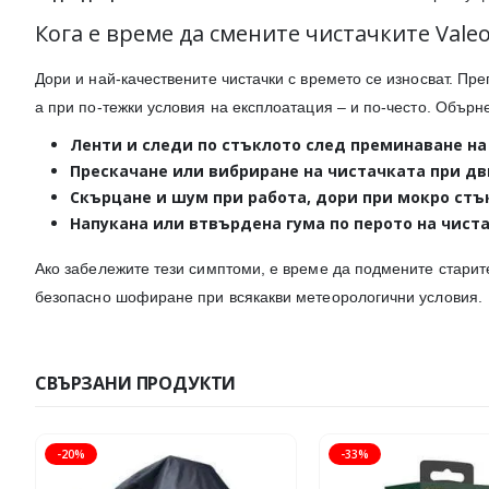
Кога е време да смените чистачките Valeo
Дори и най-качествените чистачки с времето се износват. Пр
а при по-тежки условия на експлоатация – и по-често. Обърн
Ленти и следи
по стъклото след преминаване на
Прескачане или вибриране
на чистачката при д
Скърцане и шум
при работа, дори при мокро стъ
Напукана или втвърдена гума
по перото на чиста
Ако забележите тези симптоми, е време да подмените старит
безопасно шофиране при всякакви метеорологични условия.
СВЪРЗАНИ ПРОДУКТИ
-20%
-33%