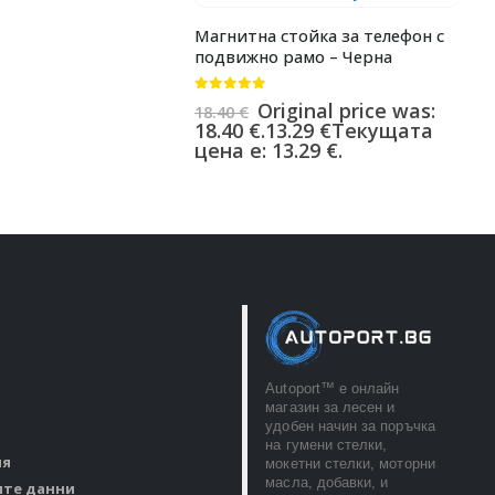
Магнитна стойка за телефон с
подвижно рамо – Черна
0
от 5
Original price was:
18.40
€
18.40 €.
13.29
€
Текущата
цена е: 13.29 €.
Autoport™ e онлайн
магазин за лесен и
удобен начин за поръчка
на гумени стелки,
ия
мокетни стелки, моторни
масла, добавки, и
ите данни