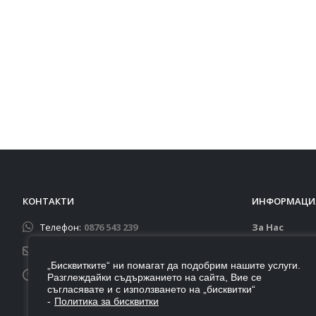
КОНТАКТИ
ИНФОРМАЦИ
Телефон:
0876 543 239
За Нас
Доставка
Email:
autoportbg@gmail.com
Контакти
„Бисквитките“ ни помагат да подобрим нашите услуги.
Работно време:
Разглеждайки съдържанието на сайта, Вие се
Бисквитки
съгласявате и с използването на „бисквитки“
Понеделник - Петък: 9:00 - 18:00
Общи услов
-
Политика за бисквитки
Събота - Неделя: Почивни дни
Връщане ил