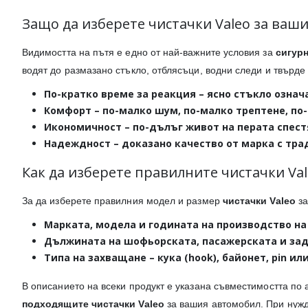
Защо да изберете чистачки Valeo за ваш
Видимостта на пътя е едно от най-важните условия за
сигур
водят до размазано стъкло, отблясъци, водни следи и твърде
По-кратко време за реакция
– ясно стъкло означ
Комфорт
– по-малко шум, по-малко трептене, по
Икономичност
– по-дълъг живот на перата спест
Надеждност
– доказано качество от марка с тр
Как да изберете правилните чистачки Val
За да изберете правилния модел и размер
чистачки Valeo
за
Марката, модела и годината на производство
на
Дължината
на шофьорската, пасажерската и задн
Типа на захващане
– кука (hook), байонет, pin и
В описанието на всеки продукт е указана съвместимостта по 
подходящите чистачки Valeo
за вашия автомобил. При нужд