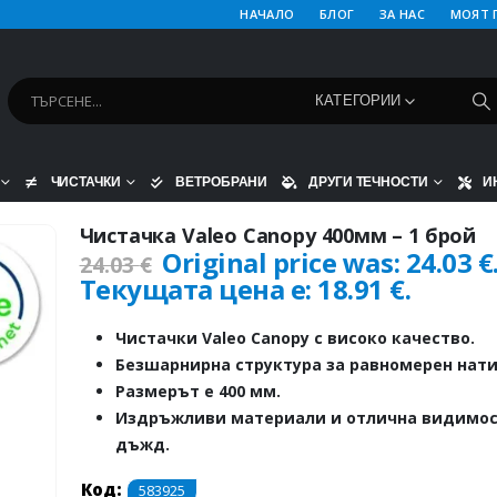
НАЧАЛО
БЛОГ
ЗА НАС
МОЯТ 
КАТЕГОРИИ
ЧИСТАЧКИ
ВЕТРОБРАНИ
ДРУГИ ТЕЧНОСТИ
И
Чистачка Valeo Canopy 400мм – 1 брой
Original price was: 24.03 €
24.03
€
Текущата цена е: 18.91 €.
Чистачки Valeo Canopy с високо качество.
Безшарнирна структура за равномерен нати
Размерът е 400 мм.
Издръжливи материали и отлична видимос
дъжд.
Код:
583925