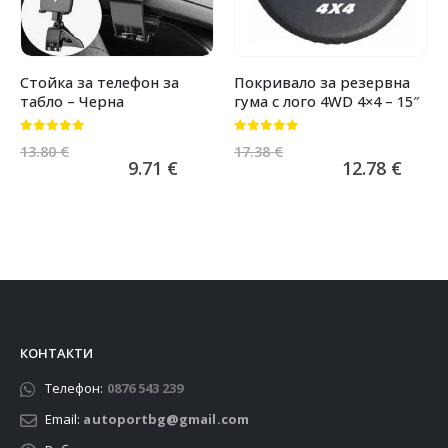
Стойка за телефон за
Покривало за резервна
табло – Черна
гума с лого 4WD 4×4 – 15″
0
от 5
0
от 5
13.80
€
17.38
€
9.71
€
12.78
€
КОНТАКТИ
Телефон:
0876 543 239
Email:
autoportbg@gmail.com