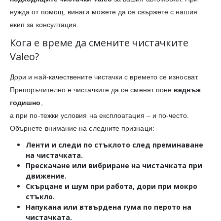
нужда от помощ, винаги можете да се свържете с нашия
екип за консултация.
Кога е време да смените чистачките
Valeo?
Дори и най-качествените чистачки с времето се износват.
Препоръчително е чистачките да се сменят поне
веднъж
годишно
,
а при по-тежки условия на експлоатация – и по-често.
Обърнете внимание на следните признаци:
Ленти и следи
по стъклото след преминаване
на чистачката.
Прескачане или вибриране
на чистачката при
движение.
Скърцане и шум
при работа, дори при мокро
стъкло.
Напукана или втвърдена гума
по перото на
чистачката.