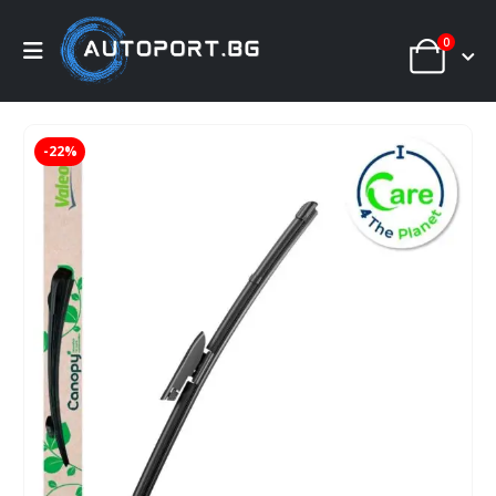
0
-22%