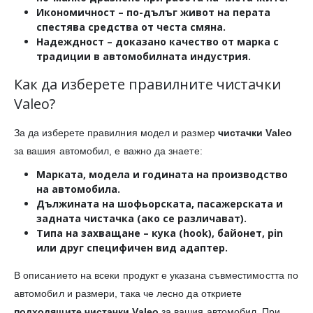
Икономичност
– по-дълъг живот на перата
спестява средства от честа смяна.
Надеждност
– доказано качество от марка с
традиции в автомобилната индустрия.
Как да изберете правилните чистачки
Valeo?
За да изберете правилния модел и размер
чистачки Valeo
за вашия автомобил, е важно да знаете:
Марката, модела и годината на производство
на автомобила.
Дължината
на шофьорската, пасажерската и
задната чистачка (ако се различават).
Типа на захващане
– кука (hook), байонет, pin
или друг специфичен вид адаптер.
В описанието на всеки продукт е указана съвместимостта по
автомобил и размери, така че лесно да откриете
подходящите чистачки Valeo
за вашия автомобил. При