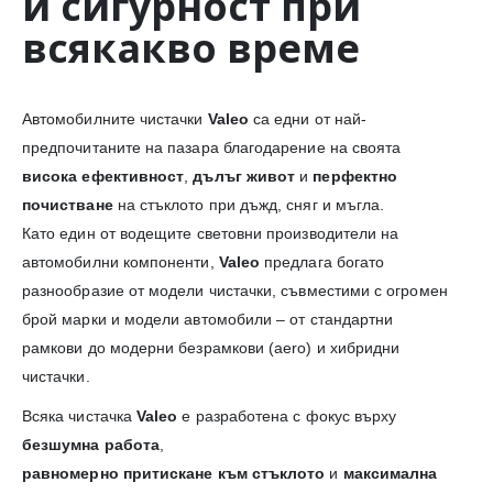
и сигурност при
всякакво време
Автомобилните чистачки
Valeo
са едни от най-
предпочитаните на пазара благодарение на своята
висока ефективност
,
дълъг живот
и
перфектно
почистване
на стъклото при дъжд, сняг и мъгла.
Като един от водещите световни производители на
автомобилни компоненти,
Valeo
предлага богато
разнообразие от модели чистачки, съвместими с огромен
брой марки и модели автомобили – от стандартни
рамкови до модерни безрамкови (aero) и хибридни
чистачки.
Всяка чистачка
Valeo
е разработена с фокус върху
безшумна работа
,
равномерно притискане към стъклото
и
максимална