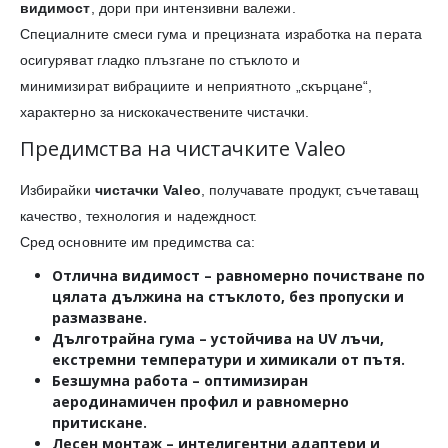
видимост
, дори при интензивни валежи.
Специалните смеси гума и прецизната изработка на перата
осигуряват гладко плъзгане по стъклото и
минимизират вибрациите и неприятното „скърцане“,
характерно за нискокачествените чистачки.
Предимства на чистачките Valeo
Избирайки
чистачки Valeo
, получавате продукт, съчетаващ
качество, технология и надеждност.
Сред основните им предимства са:
Отлична видимост
– равномерно почистване по
цялата дължина на стъклото, без пропуски и
размазване.
Дълготрайна гума
– устойчива на UV лъчи,
екстремни температури и химикали от пътя.
Безшумна работа
– оптимизиран
аеродинамичен профил и равномерно
притискане.
Лесен монтаж
– интелигентни адаптери и