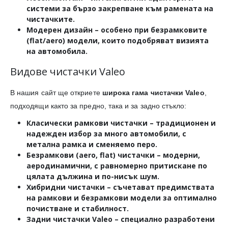
системи за бързо закрепване към рамената на
чистачките.
Модерен дизайн
– особено при безрамковите
(flat/aero) модели, които подобряват визията
на автомобила.
Видове чистачки Valeo
В нашия сайт ще откриете
широка гама чистачки Valeo
,
подходящи както за предно, така и за задно стъкло:
Класически рамкови чистачки
– традиционен и
надежден избор за много автомобили, с
метална рамка и сменяемо перо.
Безрамкови (aero, flat) чистачки
– модерни,
аеродинамични, с равномерно притискане по
цялата дължина и по-нисък шум.
Хибридни чистачки
– съчетават предимствата
на рамкови и безрамкови модели за оптимално
почистване и стабилност.
Задни чистачки Valeo
– специално разработени