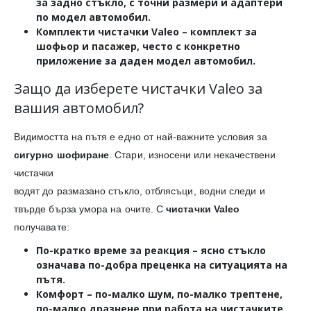
за задно стъкло, с точни размери и адаптери
по модел автомобил.
Комплекти чистачки Valeo
– комплект за
шофьор и пасажер, често с конкретно
приложение за даден модел автомобил.
Защо да изберете чистачки Valeo за
вашия автомобил?
Видимостта на пътя е едно от най-важните условия за
сигурно шофиране
. Стари, износени или некачествени
чистачки
водят до размазано стъкло, отблясъци, водни следи и
твърде бърза умора на очите. С
чистачки Valeo
получавате:
По-кратко време за реакция
– ясно стъкло
означава по-добра преценка на ситуацията на
пътя.
Комфорт
– по-малко шум, по-малко трептене,
по-малко дразнене при работа на чистачките.