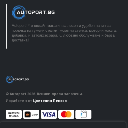
Autoport™ e онлайн магазин за лесен и удобен начин за
поръчка на гумени стелки, мокетни стелки, моторни масла,
добавки, и автоаксесоари. С любезно обслужване и бърза
доставка!
© Autoport 2026. Всички права запазени.
Изработен от
Цветелин Пенков