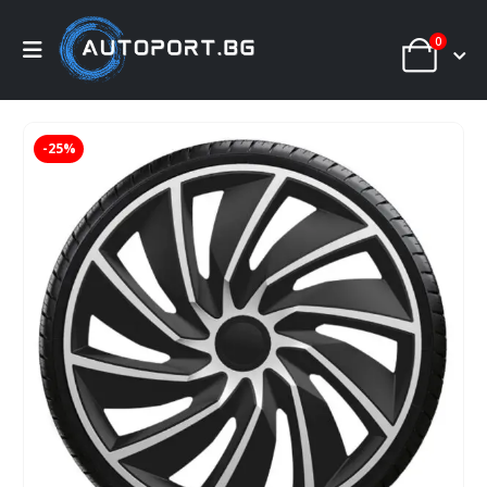
0
-25%