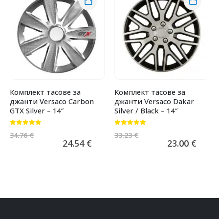
Комплект тасове за
Комплект тасове за
джанти Versaco Carbon
джанти Versaco Dakar
GTX Silver – 14″
Silver / Black – 14″
0
от 5
0
от 5
34.76
€
33.23
€
24.54
€
23.00
€