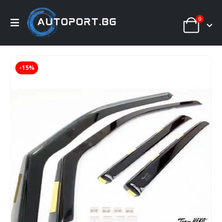
0
-15%