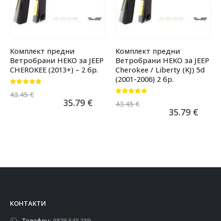
Комплект предни
Комплект предни
Ветробрани HEKO за JEEP
Ветробрани HEKO за JEEP
CHEROKEE (2013+) – 2 бр.
Cherokee / Liberty (KJ) 5d
(2001-2006) 2 бр.
0
от 5
43.45
€
0
от 5
35.79
€
43.45
€
35.79
€
КОНТАКТИ
Телефон:
0876 543 239