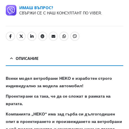
ИМАШ ВЪПРОС?
СВЪРЖИ СЕ С НАШ КОНСУЛТАНТ ПО VIBER.
ОПИСАНИЕ
Всеки модел ветробрани HEKO е изработен строго
индивидуално за модела автомобил!
Проектирани са така, че да се сложат в рамката на
вратата.
Компанията „HEKO“ има зад гърба си дългогодишен
опит в проектирането и произвеждането на ветробрани
с най-високо качество и конкурентни цени на пазара.