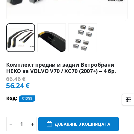
Комплект предни и задни Ветробрани
HEKO за VOLVO V70 / XC70 (2007+) – 4 бр.
66.46
€
56.24
€
Код:
31255
ДОБАВЯНЕ В КОШНИЦАТА