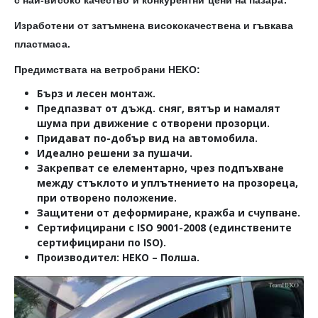
Изработени от затъмнена висококачествена и гъвкава
пластмаса.
Предимствата на ветробрани HEKO:
Бърз и лесен монтаж.
Предпазват от дъжд. сняг, вятър и намалят
шума при движение с отворени прозорци.
Придават по-добър вид на автомобила.
Идеално решени за пушачи.
Закрепват се елементарно, чрез подпъхване
между стъклото и уплътнението на прозореца,
при отворено положение.
Защитени от деформиране, кражба и счупване.
Сертифицирани с ISO 9001-2008 (единствените
сертифицирани по ISO).
Производител: HEKO – Полша.